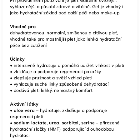
Při pravidelném používání je pleť viditelně svěžejší,
vyhlazenější a působí zdravě a vitálně. Gel je vhodný i
jako hydratační základ pod další péči nebo make-up.
Vhodné pro
dehydratovanou, normální, smíšenou a citlivou pleť,
vhodné také pro mastnější pleť jako lehká hydratační
péče bez zatížení
Účinky
• intenzivně hydratuje a pomáhá udržet vlhkost v pleti
• zklidňuje a podporuje regeneraci pokožky
• zlepšuje pružnost a svěží vzhled pleti
• vyhlazuje suché linky způsobené dehydratací
• dodává pleti lehký, nemastný komfort
Aktivní látky
• aloe vera
– hydratuje, zklidňuje a podporuje
regeneraci pleti
•
sodium lactate, urea, sorbitol, serine
– přirozené
hydratační složky (NMF) podporující dlouhodobou
hydrataci