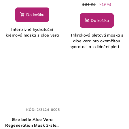
184 Kč
(–19 %)
Do košíku
Do košíku
Intenzivně hydratační
krémová maska s aloe vera
Tříkroková pleťová maska s
aloe vera pro okamžitou
hydrataci a zklidnění pleti
KÓD:
2/3124-0005
être belle Aloe Vera
Regeneration Mask 3-step