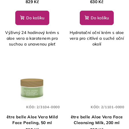
829 Kč
630 Kč
Do košíku
Do košíku
Výživný 24 hodinový krém s
Hydratační oční krém s aloe
aloe vera a karotenem pro
vera pro citlivé a suché oční
suchou a unavenou pleť
okolí
KÓD:
2/3104-0000
KÓD:
2/1101-0000
être belle Aloe Vera Mild
être belle Aloe Vera Face
Face Peeling, 50 ml
Cleansing Milk, 200 ml