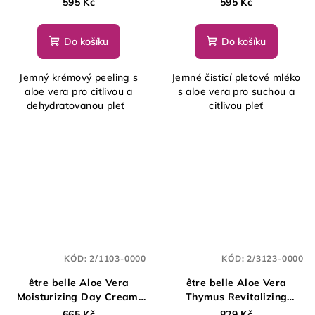
595 Kč
595 Kč
Do košíku
Do košíku
Jemný krémový peeling s
Jemné čisticí pleťové mléko
aloe vera pro citlivou a
s aloe vera pro suchou a
dehydratovanou pleť
citlivou pleť
KÓD:
2/1103-0000
KÓD:
2/3123-0000
être belle Aloe Vera
être belle Aloe Vera
Moisturizing Day Cream,
Thymus Revitalizing
50 ml
Cream, 50 ml
665 Kč
829 Kč