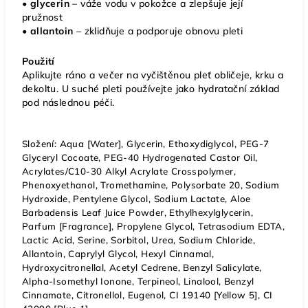
• glycerin
– váže vodu v pokožce a zlepšuje její
pružnost
• allantoin
– zklidňuje a podporuje obnovu pleti
Použití
Aplikujte ráno a večer na vyčištěnou pleť obličeje, krku a
dekoltu. U suché pleti používejte jako hydratační základ
pod následnou péči.
Složení: Aqua [Water], Glycerin, Ethoxydiglycol, PEG-7
Glyceryl Cocoate, PEG-40 Hydrogenated Castor Oil,
Acrylates/C10-30 Alkyl Acrylate Crosspolymer,
Phenoxyethanol, Tromethamine, Polysorbate 20, Sodium
Hydroxide, Pentylene Glycol, Sodium Lactate, Aloe
Barbadensis Leaf Juice Powder, Ethylhexylglycerin,
Parfum [Fragrance], Propylene Glycol, Tetrasodium EDTA,
Lactic Acid, Serine, Sorbitol, Urea, Sodium Chloride,
Allantoin, Caprylyl Glycol, Hexyl Cinnamal,
Hydroxycitronellal, Acetyl Cedrene, Benzyl Salicylate,
Alpha-Isomethyl Ionone, Terpineol, Linalool, Benzyl
Cinnamate, Citronellol, Eugenol, CI 19140 [Yellow 5], CI