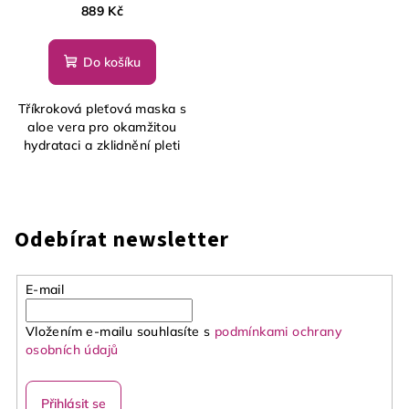
Face Care, 5ks
889 Kč
Do košíku
Tříkroková pleťová maska s
aloe vera pro okamžitou
hydrataci a zklidnění pleti
Odebírat newsletter
E-mail
Vložením e-mailu souhlasíte s
podmínkami ochrany
osobních údajů
Přihlásit se