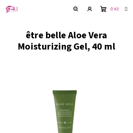
Přejít
na
0 Kč
obsah
Nákupní
Hledat
Přihlášení
être belle Aloe Vera
košík
Moisturizing Gel, 40 ml