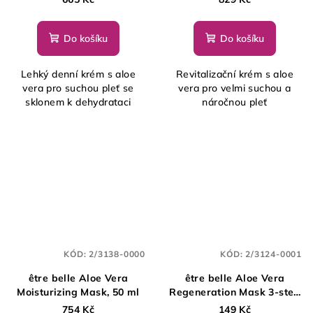
Do košíku
Do košíku
Lehký denní krém s aloe
Revitalizační krém s aloe
vera pro suchou pleť se
vera pro velmi suchou a
sklonem k dehydrataci
náročnou pleť
KÓD:
2/3138-0000
KÓD:
2/3124-0001
être belle Aloe Vera
être belle Aloe Vera
Moisturizing Mask, 50 ml
Regeneration Mask 3-step
Face Care, 1ks
754 Kč
149 Kč