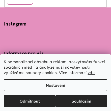
Z
á
p
Instagram
a
t
í
Informace pro vás
K personalizaci obsahu a reklam, poskytování funkcí
Podmínky ochrany osobních údajů
sociálních médií a analýze naší návštěvnosti
Obchodní podmínky
využíváme soubory cookies. Více informací
zde
.
Kontaktujte nás
Nastavení
Copyright 2026
Flair 4 You
. Všechna práva vyhrazena.
Upravit nastavení cookies
Odmítnout
Souhlasím
Vytvořil Shoptet