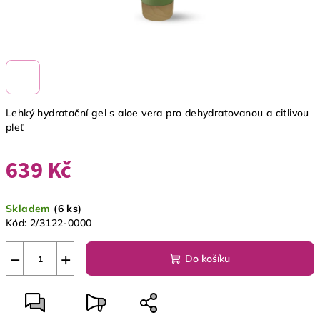
Lehký hydratační gel s aloe vera pro dehydratovanou a citlivou
pleť
639 Kč
Měrná
Skladem
(6 ks)
cena:
Kód:
2/3122-0000
−
+
Do košíku