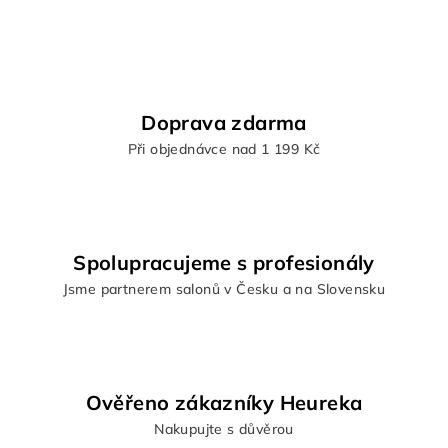
á
d
a
c
i
Doprava zdarma
e
Při objednávce nad 1 199 Kč
p
r
v
k
y
Spolupracujeme s profesionály
v
Jsme partnerem salonů v Česku a na Slovensku
ý
p
i
s
u
Ověřeno zákazníky Heureka
Nakupujte s důvěrou