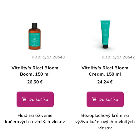
p
V
r
ý
o
p
d
i
u
s
k
p
t
KÓD:
1/17.28543
KÓD:
1/17.28542
r
o
o
v
Vitality's Ricci Bloom
Vitality's Ricci Bloom
Boom, 150 ml
Cream, 150 ml
d
26,50 €
24,24 €
u
k
Do košíka
Do košíka
t
o
Fluid na oživenie
Bezoplachový krém na
v
kučeravých a vlnitých vlasov
výživu kučeravých a vlnitých
vlasov