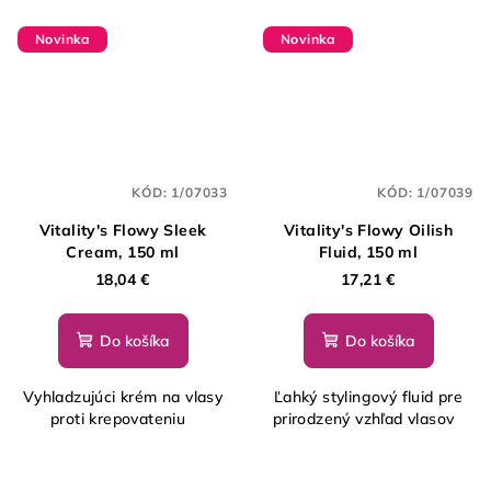
Novinka
Novinka
KÓD:
1/07033
KÓD:
1/07039
Vitality's Flowy Sleek
Vitality's Flowy Oilish
Cream, 150 ml
Fluid, 150 ml
18,04 €
17,21 €
Do košíka
Do košíka
Vyhladzujúci krém na vlasy
Ľahký stylingový fluid pre
proti krepovateniu
prirodzený vzhľad vlasov