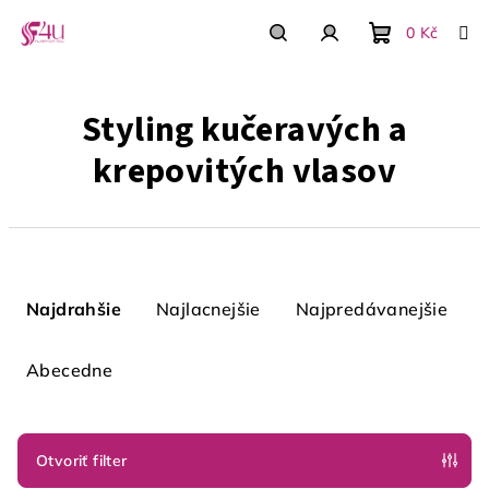
Prejsť
na
0 Kč
obsah
Nákupný
Hľadať
Prihlásenie
Styling kučeravých a
košík
krepovitých vlasov
R
a
Najdrahšie
Najlacnejšie
Najpredávanejšie
d
e
Abecedne
n
i
e
Otvoriť filter