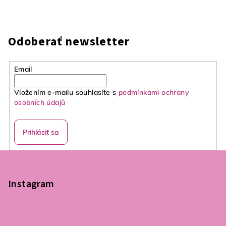
Odoberať newsletter
Email
Vložením e-mailu souhlasíte s
podmínkami ochrany
osobních údajů
Prihlásiť sa
Z
á
p
Instagram
ä
t