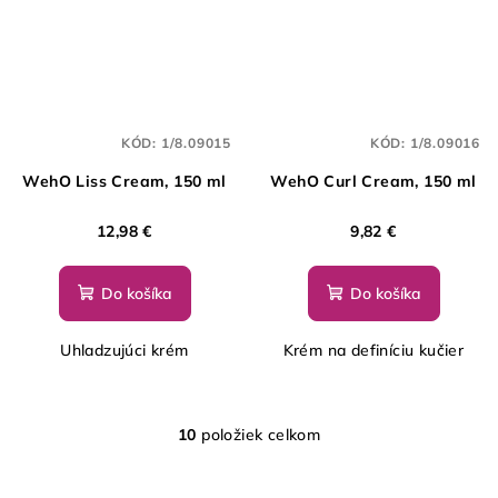
KÓD:
1/8.09015
KÓD:
1/8.09016
WehO Liss Cream, 150 ml
WehO Curl Cream, 150 ml
12,98 €
9,82 €
Do košíka
Do košíka
Uhladzujúci krém
Krém na definíciu kučier
10
položiek celkom
O
v
l