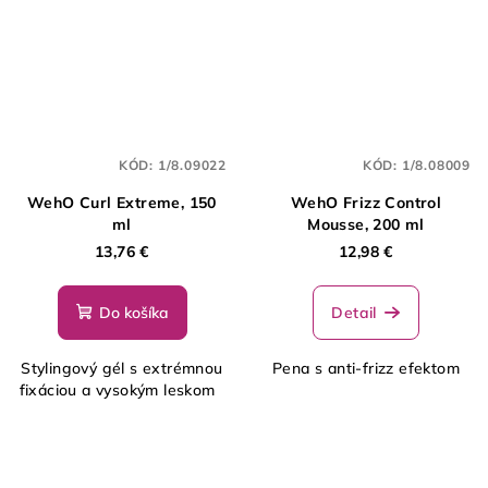
KÓD:
1/8.09022
KÓD:
1/8.08009
WehO Curl Extreme, 150
WehO Frizz Control
ml
Mousse, 200 ml
13,76 €
12,98 €
Do košíka
Detail
Stylingový gél s extrémnou
Pena s anti-frizz efektom
fixáciou a vysokým leskom