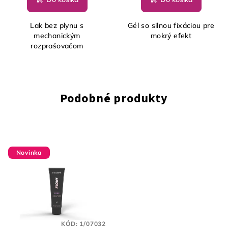
Lak bez plynu s
Gél so silnou fixáciou pre
mechanickým
mokrý efekt
rozprašovačom
Podobné produkty
Novinka
KÓD:
1/07032