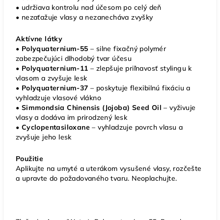
• udržiava kontrolu nad účesom po celý deň
• nezaťažuje vlasy a nezanecháva zvyšky
Aktívne látky
• Polyquaternium-55
– silne fixačný polymér
zabezpečujúci dlhodobý tvar účesu
• Polyquaternium-11
– zlepšuje priľnavosť stylingu k
vlasom a zvyšuje lesk
• Polyquaternium-37
– poskytuje flexibilnú fixáciu a
vyhladzuje vlasové vlákno
•
Simmondsia Chinensis (Jojoba) Seed Oil
– vyživuje
vlasy a dodáva im prirodzený lesk
• Cyclopentasiloxane
– vyhladzuje povrch vlasu a
zvyšuje jeho lesk
Použitie
Aplikujte na umyté a uterákom vysušené vlasy, rozčešte
a upravte do požadovaného tvaru. Neoplachujte.