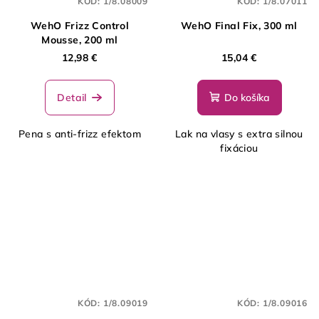
KÓD:
1/8.08009
KÓD:
1/8.07011
WehO Frizz Control
WehO Final Fix, 300 ml
Mousse, 200 ml
12,98 €
15,04 €
Detail
Do košíka
Pena s anti-frizz efektom
Lak na vlasy s extra silnou
fixáciou
KÓD:
1/8.09019
KÓD:
1/8.09016