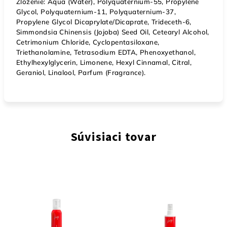
Zloženie: Aqua (Water), Polyquaternium-55, Propylene
Glycol, Polyquaternium-11, Polyquaternium-37,
Propylene Glycol Dicaprylate/Dicaprate, Trideceth-6,
Simmondsia Chinensis (Jojoba) Seed Oil, Cetearyl Alcohol,
Cetrimonium Chloride, Cyclopentasiloxane,
Triethanolamine, Tetrasodium EDTA, Phenoxyethanol,
Ethylhexylglycerin, Limonene, Hexyl Cinnamal, Citral,
Geraniol, Linalool, Parfum (Fragrance).
Súvisiaci tovar