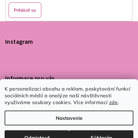
Prihlásiť sa
Z
á
p
Instagram
ä
t
i
e
Informace pro vás
K personalizaci obsahu a reklam, poskytování funkcí
Podmínky ochrany osobních údajů
sociálních médií a analýze naší návštěvnosti
Obchodní podmínky
využíváme soubory cookies. Více informací
zde
.
Kontaktujte nás
Nastavenie
Copyright 2026
Flair 4 You
. Všetky práva vyhradené.
Upraviť nastavenie cookies
Odmietnuť
Súhlasím