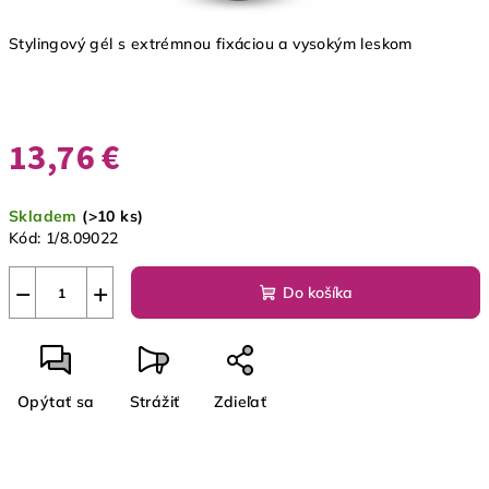
Stylingový gél s extrémnou fixáciou a vysokým leskom
13,76 €
Jednotková
Skladem
(>10 ks)
cena:
Kód:
1/8.09022
−
+
Do košíka
Opýtať sa
Strážiť
Zdieľať