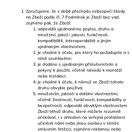
Zaručujeme, že v době přechodu nebezpečí škody
na Zboží podle čl. 7 Podmínek je Zboží bez vad,
zejména pak, že Zboží:
odpovídá ujednanému popisu, druhu a
množství, jakož i jakosti, funkčnosti,
kompatibilitě, interoperabilitě a jiným
ujednaným vlastnostem;
je vhodné k účelu, pro který ho požadujete a s
nímž souhlasíme;
je dodáno s ujednaným příslušenstvím a
pokyny k použití, včetně návodu k montáži
nebo instalaci;
je vhodné k účelu, k němuž se Zboží tohoto
druhu obvykle používá;
množstvím, jakostí a dalšími vlastnostmi,
včetně životnosti, funkčnosti, kompatibility a
bezpečnosti, odpovídá obvyklým vlastnostem
Zboží téhož druhu, které můžete rozumně
očekávat, i s ohledem na veřejná prohlášení
učiněná námi nebo jinou osobou v témže
smluvním řetězci, zejména reklamou nebo