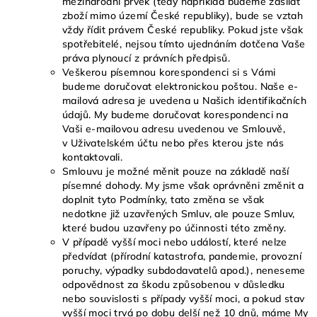
mezinárodní prvek (tedy například budeme zasílat
zboží mimo území České republiky), bude se vztah
vždy řídit právem České republiky. Pokud jste však
spotřebitelé, nejsou tímto ujednáním dotčena Vaše
práva plynoucí z právních předpisů.
Veškerou písemnou korespondenci si s Vámi
budeme doručovat elektronickou poštou. Naše e-
mailová adresa je uvedena u Našich identifikačních
údajů. My budeme doručovat korespondenci na
Vaši e-mailovou adresu uvedenou ve Smlouvě,
v Uživatelském účtu nebo přes kterou jste nás
kontaktovali.
Smlouvu je možné měnit pouze na základě naší
písemné dohody. My jsme však oprávněni změnit a
doplnit tyto Podmínky, tato změna se však
nedotkne již uzavřených Smluv, ale pouze Smluv,
které budou uzavřeny po účinnosti této změny.
V případě vyšší moci nebo událostí, které nelze
předvídat (přírodní katastrofa, pandemie, provozní
poruchy, výpadky subdodavatelů apod.), neneseme
odpovědnost za škodu způsobenou v důsledku
nebo souvislosti s případy vyšší moci, a pokud stav
vyšší moci trvá po dobu delší než 10 dnů, máme My