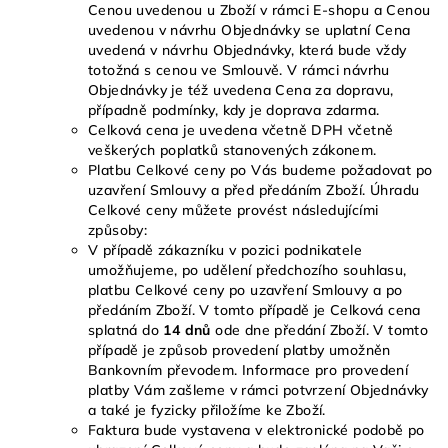
Cenou uvedenou u Zboží v rámci E-shopu a Cenou
uvedenou v návrhu Objednávky se uplatní Cena
uvedená v návrhu Objednávky, která bude vždy
totožná s cenou ve Smlouvě. V rámci návrhu
Objednávky je též uvedena Cena za dopravu,
případně podmínky, kdy je doprava zdarma.
Celková cena je uvedena včetně DPH včetně
veškerých poplatků stanovených zákonem.
Platbu Celkové ceny po Vás budeme požadovat po
uzavření Smlouvy a před předáním Zboží. Úhradu
Celkové ceny můžete provést následujícími
způsoby:
V případě zákazníku v pozici podnikatele
umožňujeme, po udělení předchozího souhlasu,
platbu Celkové ceny po uzavření Smlouvy a po
předáním Zboží. V tomto případě je Celková cena
splatná do
14 dnů
ode dne předání Zboží. V tomto
případě je způsob provedení platby umožněn
Bankovním převodem. Informace pro provedení
platby Vám zašleme v rámci potvrzení Objednávky
a také je fyzicky přiložíme ke Zboží.
Faktura bude vystavena v elektronické podobě po