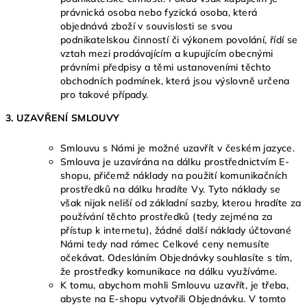
právnická osoba nebo fyzická osoba, která
objednává zboží v souvislosti se svou
podnikatelskou činností či výkonem povolání, řídí se
vztah mezi prodávajícím a kupujícím obecnými
právními předpisy a těmi ustanoveními těchto
obchodních podmínek, která jsou výslovně určena
pro takové případy.
3. UZAVŘENÍ SMLOUVY
Smlouvu s Námi je možné uzavřít v českém jazyce.
Smlouva je uzavírána na dálku prostřednictvím E-
shopu, přičemž náklady na použití komunikačních
prostředků na dálku hradíte Vy. Tyto náklady se
však nijak neliší od základní sazby, kterou hradíte za
používání těchto prostředků (tedy zejména za
přístup k internetu), žádné další náklady účtované
Námi tedy nad rámec Celkové ceny nemusíte
očekávat. Odesláním Objednávky souhlasíte s tím,
že prostředky komunikace na dálku využíváme.
K tomu, abychom mohli Smlouvu uzavřít, je třeba,
abyste na E-shopu vytvořili Objednávku. V tomto