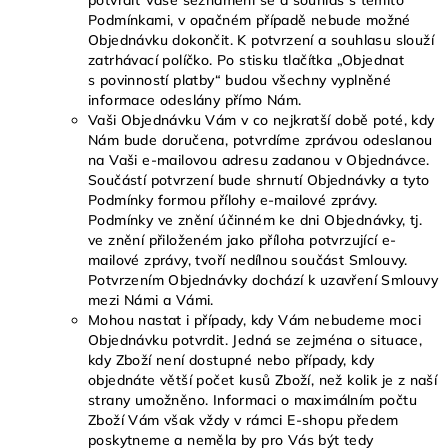
potvrdit Vaše seznámení se a souhlas s těmito
Podmínkami, v opačném případě nebude možné
Objednávku dokončit. K potvrzení a souhlasu slouží
zatrhávací políčko. Po stisku tlačítka „Objednat
s povinností platby“ budou všechny vyplněné
informace odeslány přímo Nám.
Vaši Objednávku Vám v co nejkratší době poté, kdy
Nám bude doručena, potvrdíme zprávou odeslanou
na Vaši e-mailovou adresu zadanou v Objednávce.
Součástí potvrzení bude shrnutí Objednávky a tyto
Podmínky formou přílohy e-mailové zprávy.
Podmínky ve znění účinném ke dni Objednávky, tj.
ve znění přiloženém jako příloha potvrzující e-
mailové zprávy, tvoří nedílnou součást Smlouvy.
Potvrzením Objednávky dochází k uzavření Smlouvy
mezi Námi a Vámi.
Mohou nastat i případy, kdy Vám nebudeme moci
Objednávku potvrdit. Jedná se zejména o situace,
kdy Zboží není dostupné nebo případy, kdy
objednáte větší počet kusů Zboží, než kolik je z naší
strany umožněno. Informaci o maximálním počtu
Zboží Vám však vždy v rámci E-shopu předem
poskytneme a neměla by pro Vás být tedy