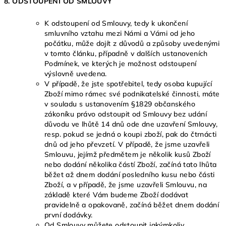
8. ODSTOUPENÍ OD SMLOUVY
K odstoupení od Smlouvy, tedy k ukončení
smluvního vztahu mezi Námi a Vámi od jeho
počátku, může dojít z důvodů a způsoby uvedenými
v tomto článku, případně v dalších ustanoveních
Podmínek, ve kterých je možnost odstoupení
výslovně uvedena.
V případě, že jste spotřebitel, tedy osoba kupující
Zboží mimo rámec své podnikatelské činnosti, máte
v souladu s ustanovením §1829 občanského
zákoníku právo odstoupit od Smlouvy bez udání
důvodu ve lhůtě 14 dnů ode dne uzavření Smlouvy,
resp. pokud se jedná o koupi zboží, pak do čtrnácti
dnů od jeho převzetí. V případě, že jsme uzavřeli
Smlouvu, jejímž předmětem je několik kusů Zboží
nebo dodání několika částí Zboží, začíná tato lhůta
běžet až dnem dodání posledního kusu nebo části
Zboží, a v případě, že jsme uzavřeli Smlouvu, na
základě které Vám budeme Zboží dodávat
pravidelně a opakovaně, začíná běžet dnem dodání
první dodávky.
Od Smlouvy můžete odstoupit jakýmkoliv