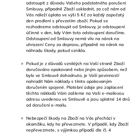
odstoupit z důvodu Vašeho podstatného porušení
Smlouvy, případně Zboží uskladnit, za což nám od
Vás náleží úplata ve výši 5 Kč za každý započatý
den prodlení s převzetím zboží. Pokud se
rozhodneme odstoupit od Smlouvy, je odstoupení
účinné v den, kdy Vám toto odstoupení doručíme.
Odstoupení od Smlouvy nemá vliv na nárok na
uhrazení Ceny za dopravu, případně na nárok na
náhradu škody, pokud vznikla.
Pokud je z důvodů vzniklých na Vaší straně Zboží
doručováno opakovaně nebo jiným způsobem, než
bylo ve Smlouvě dohodnuto, je Vaší povinností
nahradit Nám náklady s tímto opakovaným
doručením spojené. Platební údaje pro zaplacení
těchto nákladů Vám zašleme na Vaši e-mailovou
adresu uvedenou ve Smlouvě a jsou splatné 14 dnů
od doručení e-mailu.
Nebezpečí škody na Zboží na Vás přechází v
okamžiku, kdy ho převezmete. V případě, kdy Zboží
nepřevezmete, s výjimkou případů dle čl. 4