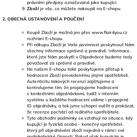
právními předpisy označovaná jako kupující;
Zboží
je vše, co můžete nakoupit na E-shopu.
2. OBECNÁ USTANOVENÍ A POUČENÍ
Koupě Zboží je možná jen přes www.flair4you.cz
rozhraní E-shopu.
Při nákupu Zboží je Vaše povinnost poskytnout Nám
všechny informace správně a pravdivě. Informace,
které jste Nám poskytli v Objednávce budeme tedy
považovat za správné a pravdivé.
Na našem E-shopu také poskytujeme přístup k
hodnocení Zboží provedenému jinými spotřebiteli.
Autenticitu takových recenzí zajišťujeme a
kontrolujeme tím, že propojujeme hodnocení
s konkrétními objednávkami, tudíž v interním
systému u každého hodnocení vidíme i propojené
ID objednávky, a tak jsme schopni ověřit a prokázat,
že recenze pochází od reálného spotřebitele.
Tyto obchodní podmínky se vztahují na situace, kdy
kupující je fyzická osoba – konečný spotřebitel,
který při objednávání zboží nejedná v rámci své
podnikatelské činnosti. Pokud však kupujícím je