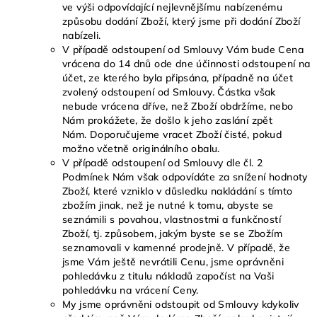
ve výši odpovídající nejlevnějšímu nabízenému
způsobu dodání Zboží, který jsme při dodání Zboží
nabízeli.
V případě odstoupení od Smlouvy Vám bude Cena
vrácena do 14 dnů ode dne účinnosti odstoupení na
účet, ze kterého byla připsána, případně na účet
zvolený odstoupení od Smlouvy. Částka však
nebude vrácena dříve, než Zboží obdržíme, nebo
Nám prokážete, že došlo k jeho zaslání zpět
Nám. Doporučujeme vracet Zboží čisté, pokud
možno včetně originálního obalu.
V případě odstoupení od Smlouvy dle čl. 2
Podmínek Nám však odpovídáte za snížení hodnoty
Zboží, které vzniklo v důsledku nakládání s tímto
zbožím jinak, než je nutné k tomu, abyste se
seznámili s povahou, vlastnostmi a funkčností
Zboží, tj. způsobem, jakým byste se se Zbožím
seznamovali v kamenné prodejně. V případě, že
jsme Vám ještě nevrátili Cenu, jsme oprávněni
pohledávku z titulu nákladů započíst na Vaši
pohledávku na vrácení Ceny.
My jsme oprávněni odstoupit od Smlouvy kdykoliv