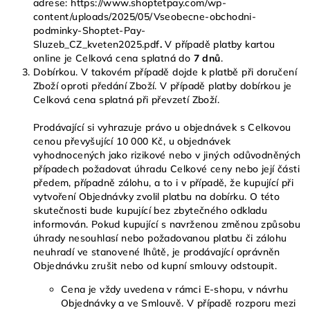
adrese: https://www.shoptetpay.com/wp-
content/uploads/2025/05/Vseobecne-obchodni-
podminky-Shoptet-Pay-
Sluzeb_CZ_kveten2025.pdf
.
V případě platby kartou
online je Celková cena splatná do
7 dnů
.
Dobírkou. V takovém případě dojde k platbě při doručení
Zboží oproti předání Zboží. V případě platby dobírkou je
Celková cena splatná při převzetí Zboží.
Prodávající si vyhrazuje právo u objednávek s Celkovou
cenou převyšující 10 000 Kč, u objednávek
vyhodnocených jako rizikové nebo v jiných odůvodněných
případech požadovat úhradu Celkové ceny nebo její části
předem, případně zálohu, a to i v případě, že kupující při
vytvoření Objednávky zvolil platbu na dobírku. O této
skutečnosti bude kupující bez zbytečného odkladu
informován. Pokud kupující s navrženou změnou způsobu
úhrady nesouhlasí nebo požadovanou platbu či zálohu
neuhradí ve stanovené lhůtě, je prodávající oprávněn
Objednávku zrušit nebo od kupní smlouvy odstoupit.
Cena je vždy uvedena v rámci E-shopu, v návrhu
Objednávky a ve Smlouvě. V případě rozporu mezi