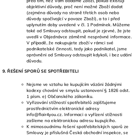
před tím, než Vám dodáme Zboží, pokud existují
objektivní důvody, proč není možné Zboží dodat
(zejména důvody na straně třetích osob nebo
důvody spočívající v povaze Zboží), a to i před
uplynutím doby uvedené v čl. 1 Podmínek. Můžeme
také od Smlouvy odstoupit, pokud je zjevné, že jste
uvedli v Objednávce záměrně nesprávné informace.
V případě, že nakupujete zboží v rámci své
podnikatelské činnosti, tedy jako podnikatel, jsme
oprávněni od Smlouvy odstoupit kdykoli, i bez udání
důvodu.
9. ŘEŠENÍ SPORŮ SE SPOTŘEBITELI
Nejsme ve vztahu ke kupujícím vázáni žádnými
kodexy chování ve smyslu ustanovení § 1826 odst.
1 písm. e) Občanského zákoníku.
Vyřizování stížností spotřebitelů zajišťujeme
prostřednictvím elektronické adresy
info@flair4you.cz. Informaci o vyřízení stížnosti
zašleme na elektronickou adresu kupujícího.
K mimosoudnímu řešení spotřebitelských sporů ze
Smlouvy je příslušná Česká obchodní inspekce, se