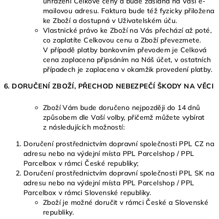
uhrazení Celkové ceny a bude zaslána na Vaši e-
mailovou adresu. Faktura bude též fyzicky přiložena
ke Zboží a dostupná v Uživatelském úču.
Vlastnické právo ke Zboží na Vás přechází až poté,
co zaplatíte Celkovou cenu a Zboží převezmete.
V případě platby bankovním převodem je Celková
cena zaplacena připsáním na Náš účet, v ostatních
případech je zaplacena v okamžik provedení platby.
6. DORUČENÍ ZBOŽÍ, PŘECHOD NEBEZPEČÍ ŠKODY NA VĚCI
Zboží Vám bude doručeno nejpozději do 14 dnů
způsobem dle Vaší volby, přičemž můžete vybírat
z následujících možností:
Doručení prostřednictvím dopravní společnosti PPL CZ na
adresu nebo na výdejní místa PPL Parcelshop / PPL
Parcelbox v rámci České republiky;
Doručení prostřednictvím dopravní společnosti PPL SK na
adresu nebo na výdejní místa PPL Parcelshop / PPL
Parcelbox v rámci Slovenské republiky.
Zboží je možné doručit v rámci České a Slovenské
republiky.