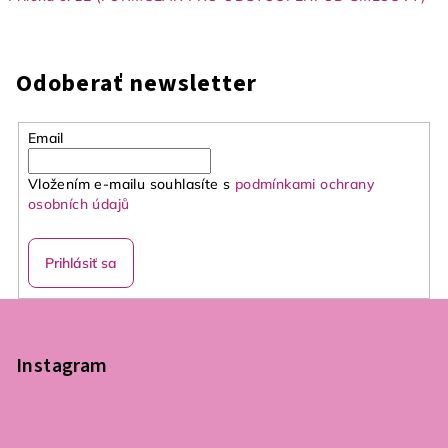
Odoberať newsletter
Email
Vložením e-mailu souhlasíte s
podmínkami ochrany
osobních údajů
Prihlásiť sa
Z
á
p
Instagram
ä
t