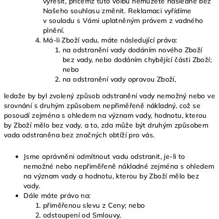
vyřešit, přičemž tuto volbu nemůžete následně bez
Našeho souhlasu změnit. Reklamaci vyřídíme
v souladu s Vámi uplatněným právem z vadného
plnění.
Má-li Zboží vadu, máte následující práva:
na odstranění vady dodáním nového Zboží
bez vady, nebo dodáním chybějící části Zboží;
nebo
na odstranění vady opravou Zboží,
ledaže by byl zvolený způsob odstranění vady nemožný nebo ve
srovnání s druhým způsobem nepřiměřeně nákladný, což se
posoudí zejména s ohledem na význam vady, hodnotu, kterou
by Zboží mělo bez vady, a to, zda může být druhým způsobem
vada odstraněna bez značných obtíží pro vás.
Jsme oprávněni odmítnout vadu odstranit, je-li to
nemožné nebo nepřiměřeně nákladné zejména s ohledem
na význam vady a hodnotu, kterou by Zboží mělo bez
vady.
Dále máte právo na:
přiměřenou slevu z Ceny; nebo
odstoupení od Smlouvy,