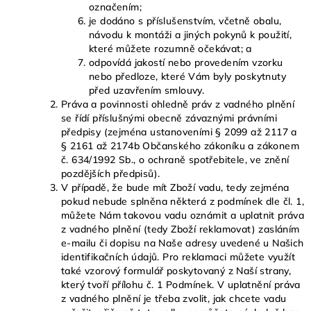
označením;
je dodáno s příslušenstvím, včetně obalu,
návodu k montáži a jiných pokynů k použití,
které můžete rozumně očekávat; a
odpovídá jakostí nebo provedením vzorku
nebo předloze, které Vám byly poskytnuty
před uzavřením smlouvy.
Práva a povinnosti ohledně práv z vadného plnění
se řídí příslušnými obecně závaznými právními
předpisy (zejména ustanoveními § 2099 až 2117 a
§ 2161 až 2174b Občanského zákoníku a zákonem
č. 634/1992 Sb., o ochraně spotřebitele, ve znění
pozdějších předpisů).
V případě, že bude mít Zboží vadu, tedy zejména
pokud nebude splněna některá z podmínek dle čl. 1,
můžete Nám takovou vadu oznámit a uplatnit práva
z vadného plnění (tedy Zboží reklamovat) zasláním
e-mailu či dopisu na Naše adresy uvedené u Našich
identifikačních údajů. Pro reklamaci můžete využít
také vzorový formulář poskytovaný z Naší strany,
který tvoří přílohu č. 1 Podmínek. V uplatnění práva
z vadného plnění je třeba zvolit, jak chcete vadu