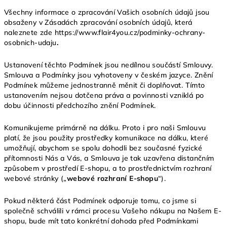
Všechny informace o zpracování Vašich osobních údajů jsou
obsaženy v Zásadách zpracování osobních údajů, která
naleznete zde https://www.flair4you.cz/podminky-ochrany-
osobnich-udaju
.
Ustanovení těchto Podmínek jsou nedílnou součástí Smlouvy.
Smlouva a Podmínky jsou vyhotoveny v českém jazyce. Znění
Podmínek můžeme jednostranně měnit či doplňovat. Tímto
ustanovením nejsou dotčena práva a povinnosti vzniklá po
dobu účinnosti předchozího znění Podmínek.
Komunikujeme primárně na dálku. Proto i pro naši Smlouvu
platí, že jsou použity prostředky komunikace na dálku, které
umožňují, abychom se spolu dohodli bez současné fyzické
přítomnosti Nás a Vás, a Smlouva je tak uzavřena distančním
způsobem v prostředí E-shopu, a to prostřednictvím rozhraní
webové stránky („
webové rozhraní E-shopu
“).
Pokud některá část Podmínek odporuje tomu, co jsme si
společně schválili v rámci procesu Vašeho nákupu na Našem E-
shopu, bude mít tato konkrétní dohoda před Podmínkami