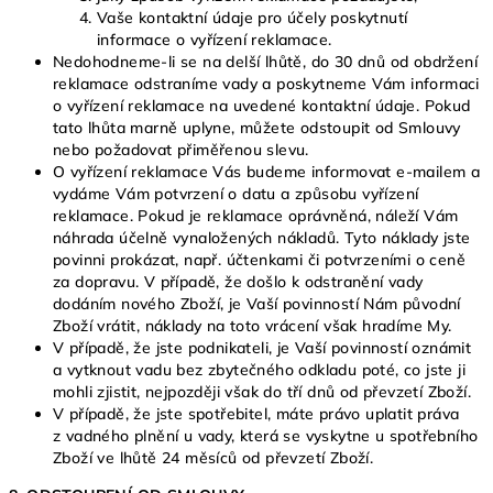
Vaše kontaktní údaje pro účely poskytnutí
informace o vyřízení reklamace.
Nedohodneme-li se na delší lhůtě, do 30 dnů od obdržení
reklamace odstraníme vady a poskytneme Vám informaci
o vyřízení reklamace na uvedené kontaktní údaje. Pokud
tato lhůta marně uplyne, můžete odstoupit od Smlouvy
nebo požadovat přiměřenou slevu.
O vyřízení reklamace Vás budeme informovat e-mailem a
vydáme Vám potvrzení o datu a způsobu vyřízení
reklamace. Pokud je reklamace oprávněná, náleží Vám
náhrada účelně vynaložených nákladů. Tyto náklady jste
povinni prokázat, např. účtenkami či potvrzeními o ceně
za dopravu. V případě, že došlo k odstranění vady
dodáním nového Zboží, je Vaší povinností Nám původní
Zboží vrátit, náklady na toto vrácení však hradíme My.
V případě, že jste podnikateli, je Vaší povinností oznámit
a vytknout vadu bez zbytečného odkladu poté, co jste ji
mohli zjistit, nejpozději však do tří dnů od převzetí Zboží.
V případě, že jste spotřebitel, máte právo uplatit práva
z vadného plnění u vady, která se vyskytne u spotřebního
Zboží ve lhůtě 24 měsíců od převzetí Zboží.