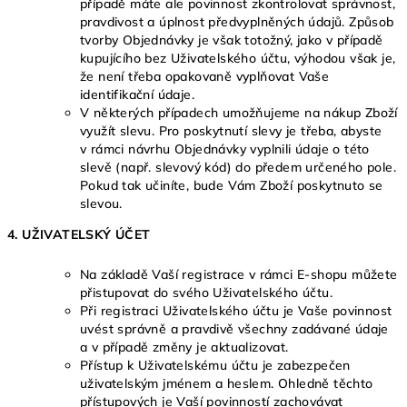
případě máte ale povinnost zkontrolovat správnost,
pravdivost a úplnost předvyplněných údajů. Způsob
tvorby Objednávky je však totožný, jako v případě
kupujícího bez Uživatelského účtu, výhodou však je,
že není třeba opakovaně vyplňovat Vaše
identifikační údaje.
V některých případech umožňujeme na nákup Zboží
využít slevu. Pro poskytnutí slevy je třeba, abyste
v rámci návrhu Objednávky vyplnili údaje o této
slevě (např. slevový kód) do předem určeného pole.
Pokud tak učiníte, bude Vám Zboží poskytnuto se
slevou.
4. UŽIVATELSKÝ ÚČET
Na základě Vaší registrace v rámci E-shopu můžete
přistupovat do svého Uživatelského účtu.
Při registraci Uživatelského účtu je Vaše povinnost
uvést správně a pravdivě všechny zadávané údaje
a v případě změny je aktualizovat.
Přístup k Uživatelskému účtu je zabezpečen
uživatelským jménem a heslem. Ohledně těchto
přístupových je Vaší povinností zachovávat