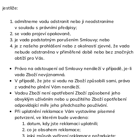
jestliže:
odmítneme vadu odstranit nebo ji neodstraníme
v souladu s právními předpisy;
se vada projeví opakovaně,
je vada podstatným porušením Smlouvy; nebo
je z našeho prohlášení nebo z okolností zjevné, že vada
nebude odstraněna v přiměřené době nebo bez značných
obtíží pro Vás.
Právo na odstoupení od Smlouvy nenáleží v případě, je-li
vada Zboží nevýznamná.
V případě, že jste si vadu na Zboží způsobili sami, práva
z vadného plnění Vám nenáleží.
Vadou Zboží není opotřebení Zboží způsobené jeho
obvyklým užíváním nebo u použitého Zboží opotřebení
odpovídající míře jeho předchozího používání.
Při uplatnění reklamace Vám vystavíme písemné
potvrzení, ve kterém bude uvedeno:
datum, kdy jste reklamaci uplatnili;
co je obsahem reklamace;
jaký způsob vyřízení reklamace požadujete;