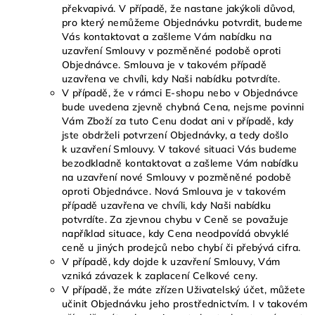
překvapivá. V případě, že nastane jakýkoli důvod,
pro který nemůžeme Objednávku potvrdit, budeme
Vás kontaktovat a zašleme Vám nabídku na
uzavření Smlouvy v pozměněné podobě oproti
Objednávce. Smlouva je v takovém případě
uzavřena ve chvíli, kdy Naši nabídku potvrdíte.
V případě, že v rámci E-shopu nebo v Objednávce
bude uvedena zjevně chybná Cena, nejsme povinni
Vám Zboží za tuto Cenu dodat ani v případě, kdy
jste obdrželi potvrzení Objednávky, a tedy došlo
k uzavření Smlouvy. V takové situaci Vás budeme
bezodkladně kontaktovat a zašleme Vám nabídku
na uzavření nové Smlouvy v pozměněné podobě
oproti Objednávce. Nová Smlouva je v takovém
případě uzavřena ve chvíli, kdy Naši nabídku
potvrdíte. Za zjevnou chybu v Ceně se považuje
například situace, kdy Cena neodpovídá obvyklé
ceně u jiných prodejců nebo chybí či přebývá cifra.
V případě, kdy dojde k uzavření Smlouvy, Vám
vzniká závazek k zaplacení Celkové ceny.
V případě, že máte zřízen Uživatelský účet, můžete
učinit Objednávku jeho prostřednictvím. I v takovém