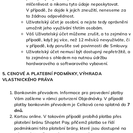
mlčenlivost a nikomu tyto údaje neposkytovat.
V případě, že dojde k jejich zneužití, neneseme za
to žádnou odpovědnost.
Uživatelský účet je osobní, a nejste tedy oprávněni
umožnit jeho využívání třetím osobám.
Váš Uživatelský účet můžeme zrušit, a to zejména v
případě, když jej více, než 12 měsíců nevyužíváte, či
v případě, kdy porušíte své povinnosti dle Smlouvy.
Uživatelský účet nemusí být dostupný nepřetržitě, a
to zejména s ohledem na nutnou údržbu
hardwarového a softwarového vybavení.
5. CENOVÉ A PLATEBNÍ PODMÍNKY, VÝHRADA
VLASTNICKÉHO PRÁVA
Bankovním převodem. Informace pro provedení platby
Vám zašleme v rámci potvrzení Objednávky. V případě
platby bankovním převodem je Celková cena splatná do
7
dnů.
Kartou online. V takovém případě probíhá platba přes
platební bránu Shoptet Pay, přičemž platba se řídí
podmínkami této platební brány, které jsou dostupné na