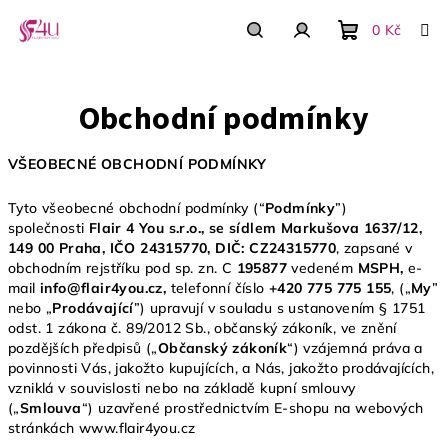
Prejsť
na
0 Kč
obsah
Nákupný
Hľadať
Prihlásenie
Obchodní podmínky
košík
VŠEOBECNÉ OBCHODNÍ PODMÍNKY
Tyto všeobecné obchodní podmínky (“
Podmínky
”)
společnosti
Flair 4 You s.r.o., se sídlem Markušova 1637/12,
149 00 Praha,
IČO
24315770, DIČ: CZ24315770
, zapsané v
obchodním rejstříku pod sp. zn. C
195877
vedeném
MSPH,
e-
mail
info@flair4you.cz
,
telefonní číslo
+420 775 775
155
, („
My
”
nebo „
Prodávající
”) upravují v souladu s ustanovením § 1751
odst. 1 zákona č. 89/2012 Sb., občanský zákoník, ve znění
pozdějších předpisů („
Občanský zákoník
“) vzájemná práva a
povinnosti Vás, jakožto kupujících, a Nás, jakožto prodávajících,
vzniklá v souvislosti nebo na základě kupní smlouvy
(„
Smlouva
“) uzavřené prostřednictvím E-shopu na webových
stránkách www.flair4you.cz