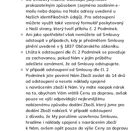
prokazatelným způsobem (zejména zasláním e-
mailu nebo dopisu na Naše adresy uvedené u
Našich identifikačních údajů). Pro odstoupení
můžete využít také vzorový formulář poskytovaný
z Naší strany, který tvoří přílohu č. 2 Podmínek.
Ani jako spotřebitel však nemůžete od Smlouvy
odstoupit v případech, kdy je předmětem Smlouvy
plnění uvedené v § 1837 Občanského zákoníku.
Lhůta k odstoupení dle čl. 2 Podmínek se považuje
za zachovanou, pokud Nám v jejím průběhu
odešlete oznámení, že od Smlouvy odstupujete.
V případě odstoupení od Smlouvy dle čl. 2
Podmínek jste povinní Nám Zboží zaslat do 14 dnů
od odstoupení a nesete náklady spojené
s navrácením zboží k Nám. Vy máte naopak nárok
na to, abychom Vám vrátili Cenu za dopravu, avšak
pouze ve výši odpovídající nejlevnějšímu
nabízenému způsobu dodání Zboží, který jsme pro
dodání Zboží nabízeli. V případě odstoupení
z důvodu, že My porušíme uzavřenou Smlouvu,
hradíme i náklady spojené s navrácením zboží
k Nám, ovšem opět pouze do výše Ceny za dopravu