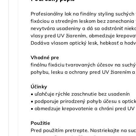
Profesionálny lak na finálny styling suchých
fixáciou a stredným leskom bez zanechania 
nevytvára usadeniny a dá sa odstrániť niek
vlasy pred UV žiarením, obmedzuje krepovat
Dodáva vlasom optický lesk, hebkosť a hodv
Vhodné pre
finálnu fixáciu tvarovaných účesov na such
pohybu, lesku a ochrany pred UV žiarením 
Účinky
• uľahčuje rýchle zaschnutie bez usadenín
• podporuje prirodzený pohyb účesu s opti
• obmedzuje krepovatenie a chráni pred UV
Použitie
Pred použitím pretrepte. Nastriekajte na suc