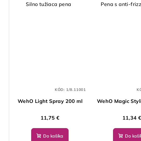
Silno tužiaca pena
Pena s anti-friz
KÓD:
1/8.11001
K
WehO Light Spray 200 ml
WehO Magic Styl
11,75 €
11,34 
Do košíka
Do koší