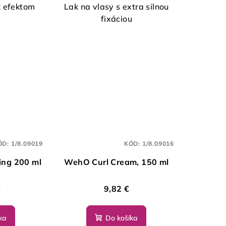
z efektom
Lak na vlasy s extra silnou
fixáciou
ÓD:
1/8.09019
KÓD:
1/8.09016
ing 200 ml
WehO Curl Cream, 150 ml
€
9,82 €
ka
Do košíka