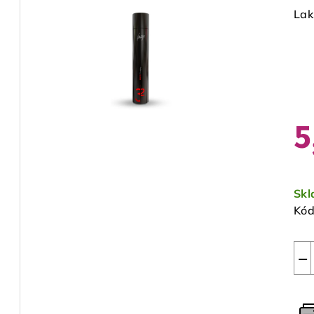
Lak
5
Jed
cen
Sk
Kód
−