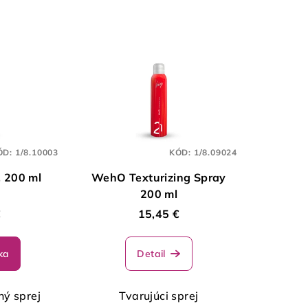
ÓD:
1/8.10003
KÓD:
1/8.09024
, 200 ml
WehO Texturizing Spray
200 ml
€
15,45 €
ka
Detail
ný sprej
Tvarujúci sprej