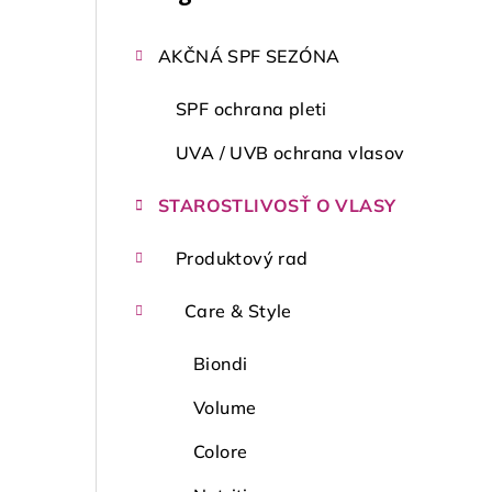
kategórie
č
AKČNÁ SPF SEZÓNA
n
ý
SPF ochrana pleti
p
UVA / UVB ochrana vlasov
a
STAROSTLIVOSŤ O VLASY
n
Produktový rad
e
Care & Style
l
Biondi
Volume
Colore