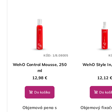
KÓD:
1/8.08005
K
WehO Control Mousse, 250
WehO Style In
ml
12,98 €
12,12 
Do košíka
Do koší
Objemová pena s
Objemový fixač