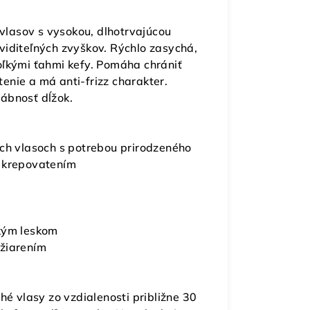
 vlasov s vysokou, dlhotrvajúcou
viditeľných zvyškov. Rýchlo zasychá,
oľkými ťahmi kefy. Pomáha chrániť
enie a má anti-frizz charakter.
ábnosť dĺžok.
ých vlasoch s potrebou prirodzeného
a krepovatením
ckým leskom
 žiarením
hé vlasy zo vzdialenosti približne 30