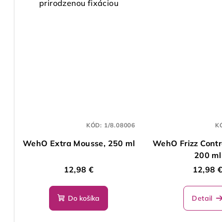
prirodzenou fixáciou
KÓD:
1/8.08006
K
WehO Extra Mousse, 250 ml
WehO Frizz Contr
200 ml
12,98 €
12,98 
Do košíka
Detail