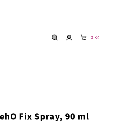
0 Kč
Hľadať
Prihlásenie
Nákupný
košík
ehO Fix Spray, 90 ml