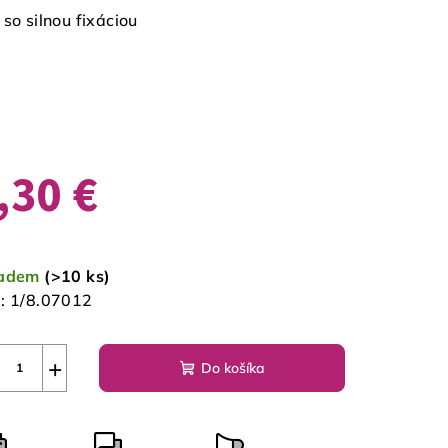
 so silnou fixáciou
,30 €
notková
a:
ladem
(>10 ks)
:
1/8.07012
+
Do košíka