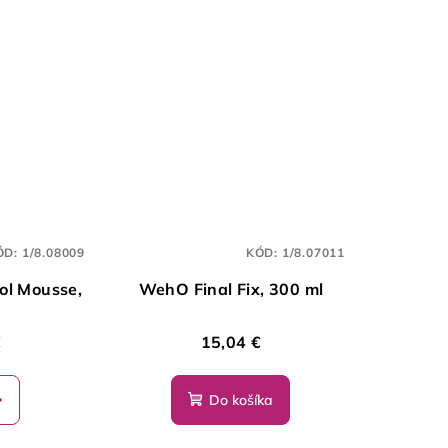
ÓD:
1/8.08009
KÓD:
1/8.07011
ol Mousse,
WehO Final Fix, 300 ml
€
15,04 €
Do košíka