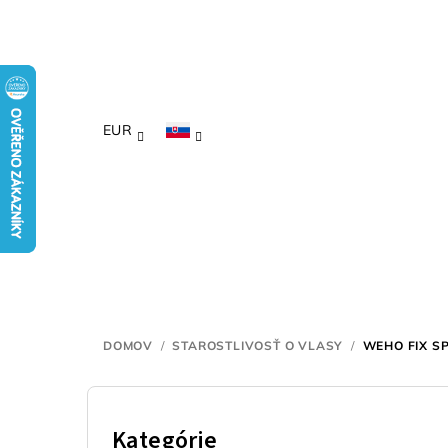
Prejsť
na
obsah
EUR
DOMOV
/
STAROSTLIVOSŤ O VLASY
/
WEHO FIX SP
B
o
Kategórie
Preskočiť