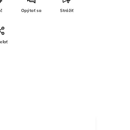
ač
Opýtať sa
Strážiť
eľať