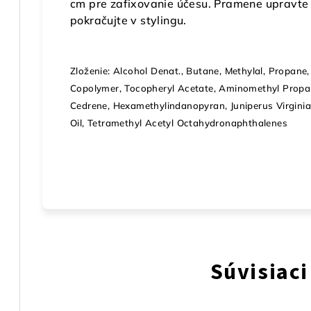
cm pre zafixovanie účesu. Pramene upravte 
pokračujte v stylingu.
Zloženie: Alcohol Denat., Butane, Methylal, Propan
Copolymer, Tocopheryl Acetate, Aminomethyl Propan
Cedrene, Hexamethylindanopyran, Juniperus Virginia
Oil, Tetramethyl Acetyl Octahydronaphthalenes
Súvisiaci