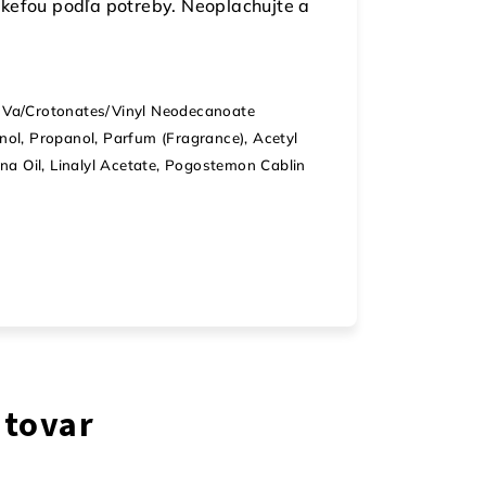
kefou podľa potreby. Neoplachujte a
e, Va/Crotonates/Vinyl Neodecanoate
ol, Propanol, Parfum (Fragrance), Acetyl
na Oil, Linalyl Acetate, Pogostemon Cablin
 tovar