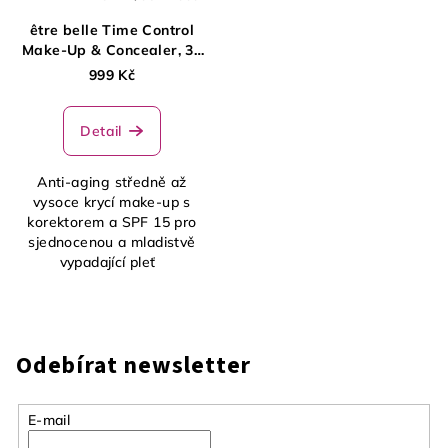
être belle Time Control
Make-Up & Concealer, 30
ml
999 Kč
Detail
Anti-aging středně až
vysoce krycí make-up s
korektorem a SPF 15 pro
sjednocenou a mladistvě
vypadající pleť
Odebírat newsletter
E-mail