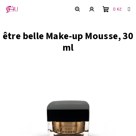
Přejít
na
0 Kč
obsah
Nákupní
Hledat
Přihlášení
être belle Make-up Mousse, 30
košík
ml