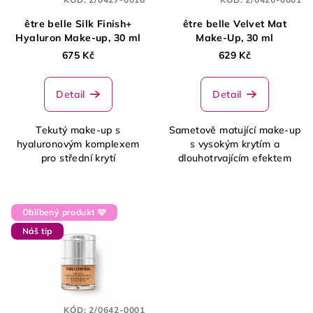
être belle Silk Finish+
être belle Velvet Mat
Hyaluron Make-up, 30 ml
Make-Up, 30 ml
675 Kč
629 Kč
Detail
Detail
Tekutý make-up s
Sametově matující make-up
hyaluronovým komplexem
s vysokým krytím a
pro střední krytí
dlouhotrvajícím efektem
Oblíbený produkt 🩷
Náš tip
KÓD:
2/0642-0001