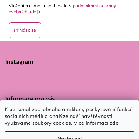
Vložením e-mailu souhlasíte s
podmínkami ochrany
osobních údajů
Přihlásit se
Z
á
p
Instagram
a
t
í
Informace pro vás
K personalizaci obsahu a reklam, poskytování funkcí
Podmínky ochrany osobních údajů
sociálních médií a analýze naší návštěvnosti
Obchodní podmínky
využíváme soubory cookies. Více informací
zde
.
Kontaktujte nás
Nastavení