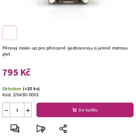
Pěnový make-up pro přirozeně sjednocenou a jemně matnou
pleť
795 Kč
Měrná
Skladem
(>10 ks)
cena:
Kód:
2/0430-0001
−
+
Do košíku