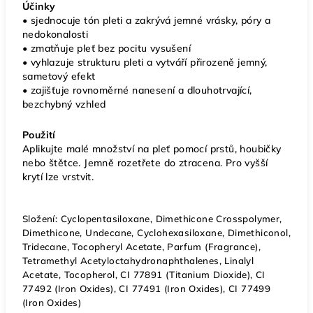
Účinky
• sjednocuje tón pleti a zakrývá jemné vrásky, póry a
nedokonalosti
• zmatňuje pleť bez pocitu vysušení
• vyhlazuje strukturu pleti a vytváří přirozeně jemný,
sametový efekt
• zajišťuje rovnoměrné nanesení a dlouhotrvající,
bezchybný vzhled
Použití
Aplikujte malé množství na pleť pomocí prstů, houbičky
nebo štětce. Jemně rozetřete do ztracena. Pro vyšší
krytí lze vrstvit.
Složení: Cyclopentasiloxane, Dimethicone Crosspolymer,
Dimethicone, Undecane, Cyclohexasiloxane, Dimethiconol,
Tridecane, Tocopheryl Acetate, Parfum (Fragrance),
Tetramethyl Acetyloctahydronaphthalenes, Linalyl
Acetate, Tocopherol, CI 77891 (Titanium Dioxide), CI
77492 (Iron Oxides), CI 77491 (Iron Oxides), CI 77499
(Iron Oxides)