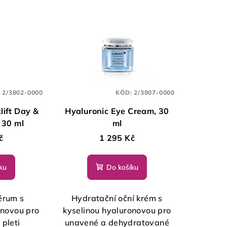
:
2/3802-0000
KÓD:
2/3807-0000
lift Day &
Hyaluronic Eye Cream, 30
 30 ml
ml
č
1 295 Kč
ku
Do košíku
érum s
Hydratační oční krém s
onovou pro
kyselinou hyaluronovou pro
d pleti
unavené a dehydratované