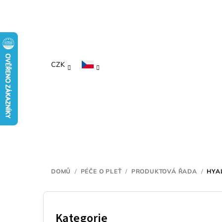
Přejít
na
obsah
CZK
DOMŮ
/
PÉČE O PLEŤ
/
PRODUKTOVÁ ŘADA
/
HYA
P
o
Kategorie
Přeskočit