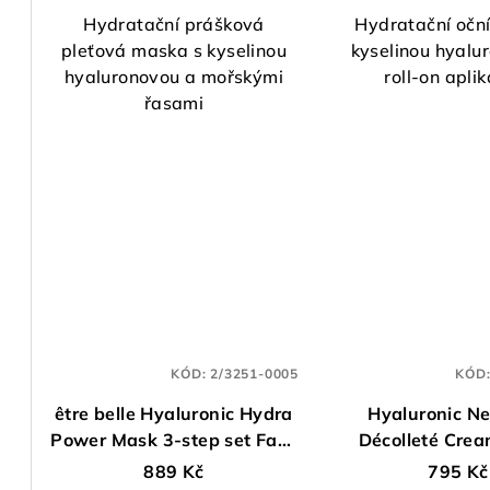
Hydratační prášková
Hydratační oční
pleťová maska s kyselinou
kyselinou hyalu
hyaluronovou a mořskými
roll-on apli
řasami
KÓD:
2/3251-0005
KÓD
être belle Hyaluronic Hydra
Hyaluronic N
Power Mask 3-step set Face
Décolleté Crea
Care, 5 ks
889 Kč
795 Kč