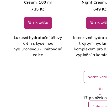
Cream, 100 ml
Night Cream,
735 Kč
649 Kč
Do košíku
Do koší
Luxusní hydratační tělový
Intenzivně hydrat
krém s kyselinou
trojitým hyal
hyaluronovou - limitovaná
komplexem pro d
edice
vyplnění a komf
Načíst 5 dal
S
1
2
t
O
r
17
položek c
v
á
Nahor