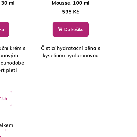
 30 ml
Mousse, 100 ml
595 Kč
ku
Do košíku
ační krém s
Čisticí hydratační pěna s
uronovým
kyselinou hyaluronovou
louhodobé
ort pleti
ších
elkem
u