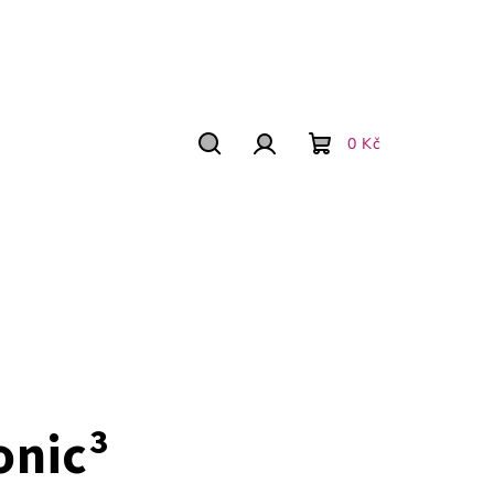
0 Kč
Hledat
Přihlášení
Nákupní
košík
onic³