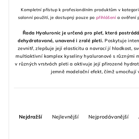
Kompletní přístup k profesionálním produktům v kategorii
salonní použití, je dostupný pouze po
přihlášení
a ověření 
Řada Hyaluronic je určená pro pleť, která postrádá
dehydratované, unavené i zralé pleti.
Poskytuje inten
zevnitř, zlepšuje její elasticitu a navrací jí hladkost,
multiaktivní komplex kyseliny hyaluronové s různými m
v různých vrstvách pleti a aktivuje její přirozené hydra
jemně modelační efekt, čímž umocňují v
Ř
a
Nejdražší
Nejlevnější
Nejprodávanější
z