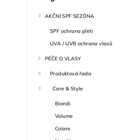
kategorie
s
AKČNÍ SPF SEZÓNA
t
r
SPF ochrana pleti
a
UVA / UVB ochrana vlasů
n
PÉČE O VLASY
n
Produktová řada
í
Care & Style
p
a
Biondi
n
Volume
e
Colore