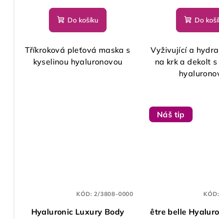
Do košíku
Do koší
Tříkroková pleťová maska s
Vyživující a hydr
kyselinou hyaluronovou
na krk a dekolt s
hyalurono
Náš tip
KÓD:
2/3808-0000
KÓD
Hyaluronic Luxury Body
être belle Hyalur