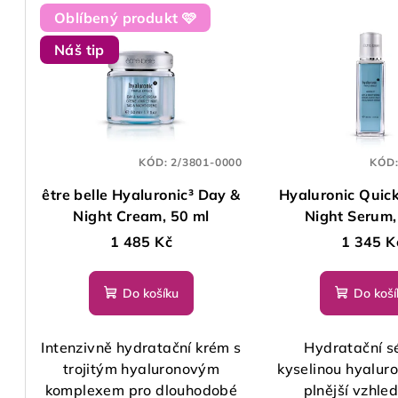
V
e
Oblíbený produkt 🩷
ý
n
Náš tip
p
í
i
p
s
r
p
KÓD:
2/3801-0000
KÓD
o
être belle Hyaluronic³ Day &
Hyaluronic Quick
r
d
Night Cream, 50 ml
Night Serum,
o
u
1 485 Kč
1 345 K
d
k
Do košíku
Do koší
u
t
k
ů
Intenzivně hydratační krém s
Hydratační s
t
trojitým hyaluronovým
kyselinou hyalur
komplexem pro dlouhodobé
plnější vzhle