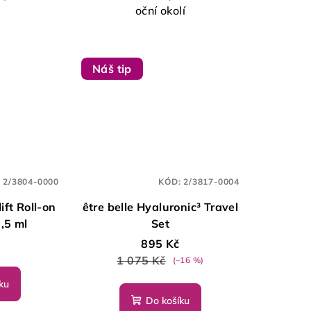
oční okolí
Náš tip
:
2/3804-0000
KÓD:
2/3817-0004
ift Roll-on
être belle Hyaluronic³ Travel
,5 ml
Set
895 Kč
1 075 Kč
(–16 %)
ku
Do košíku