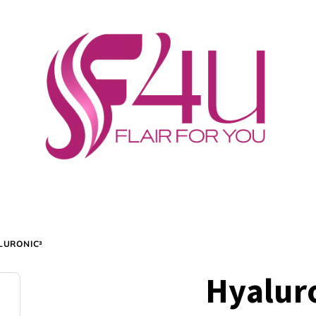
LURONIC³
Hyalur