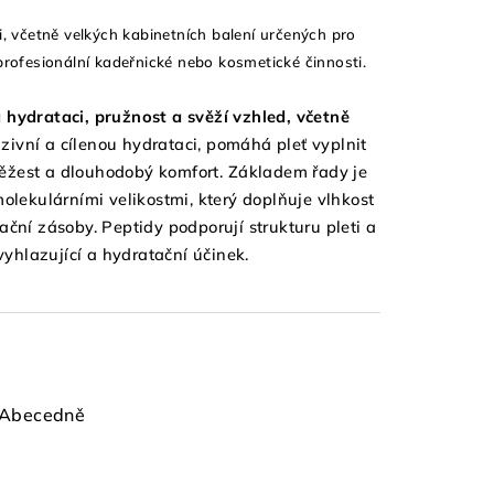
, včetně velkých kabinetních balení určených pro
profesionální kadeřnické nebo kosmetické činnosti.
 hydrataci, pružnost a svěží vzhled, včetně
zivní a cílenou hydrataci, pomáhá pleť vyplnit
 svěžest a dlouhodobý komfort.
Základem řady je
olekulárními velikostmi, který doplňuje vlhkost
tační zásoby. Peptidy podporují strukturu pleti a
yhlazující a hydratační účinek.
Abecedně