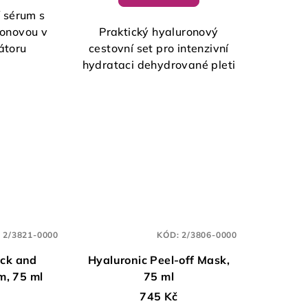
 sérum s
ronovou v
Praktický hyaluronový
kátoru
cestovní set pro intenzivní
hydrataci dehydrované pleti
:
2/3821-0000
KÓD:
2/3806-0000
eck and
Hyaluronic Peel-off Mask,
m, 75 ml
75 ml
745 Kč