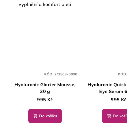
ů
vyplnění a komfort pleti
KÓD:
2/3803-0000
KÓD
Hyaluronic Glacier Mousse,
Hyaluronic Quickl
30 g
Eye Serum 6
995 Kč
995 Kč
Do košíku
Do koší