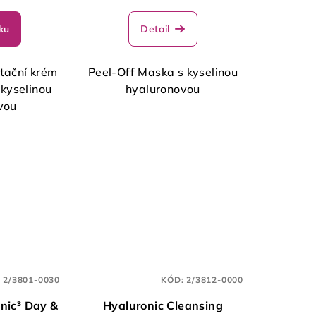
ku
Detail
atační krém
Peel-Off Maska s kyselinou
 kyselinou
hyaluronovou
vou
:
2/3801-0030
KÓD:
2/3812-0000
onic³ Day &
Hyaluronic Cleansing