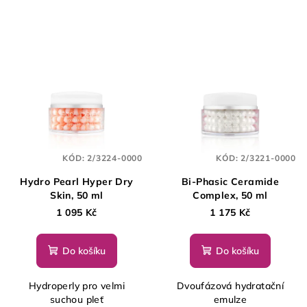
KÓD:
2/3224-0000
KÓD:
2/3221-0000
Hydro Pearl Hyper Dry
Bi-Phasic Ceramide
Skin, 50 ml
Complex, 50 ml
1 095 Kč
1 175 Kč
Do košíku
Do košíku
Hydroperly pro velmi
Dvoufázová hydratační
suchou pleť
emulze