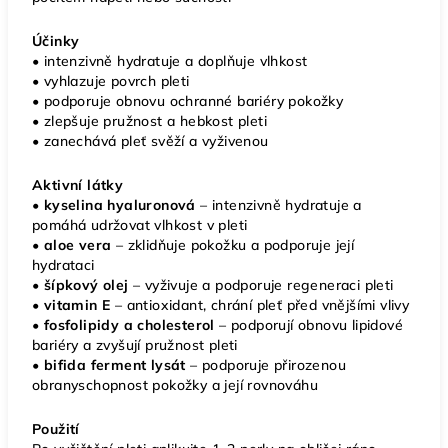
Účinky
• intenzivně hydratuje a doplňuje vlhkost
• vyhlazuje povrch pleti
• podporuje obnovu ochranné bariéry pokožky
• zlepšuje pružnost a hebkost pleti
• zanechává pleť svěží a vyživenou
Aktivní látky
• kyselina hyaluronová
– intenzivně hydratuje a
pomáhá udržovat vlhkost v pleti
•
aloe vera
– zklidňuje pokožku a podporuje její
hydrataci
•
šípkový olej
– vyživuje a podporuje regeneraci pleti
•
vitamin E
– antioxidant, chrání pleť před vnějšími vlivy
• fosfolipidy a cholesterol
– podporují obnovu lipidové
bariéry a zvyšují pružnost pleti
• bifida ferment lysát
– podporuje přirozenou
obranyschopnost pokožky a její rovnováhu
Použití