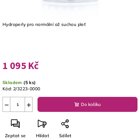
Hydroperly pro normální až suchou pleť
1 095 Kč
Měrná
Skladem
(5 ks)
cena:
Kód:
2/3223-0000
−
+
Do košíku
Zeptat se
Hlídat
Sdílet