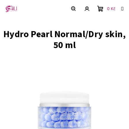
Přejít
na
0 Kč
obsah
Nákupní
Hledat
Přihlášení
Hydro Pearl Normal/Dry skin,
košík
50 ml