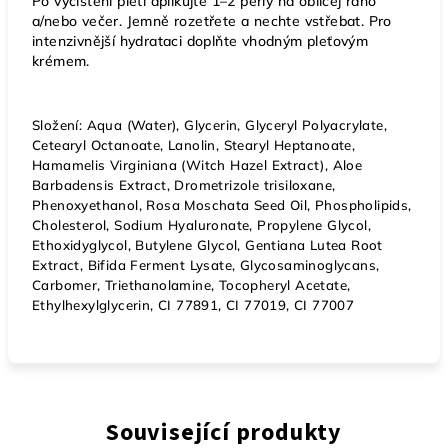
Po vyčištění pleti aplikujte 1–2 perly na obličej ráno
a/nebo večer. Jemně rozetřete a nechte vstřebat. Pro
intenzivnější hydrataci doplňte vhodným pleťovým
krémem.
Složení: Aqua (Water), Glycerin, Glyceryl Polyacrylate,
Cetearyl Octanoate, Lanolin, Stearyl Heptanoate,
Hamamelis Virginiana (Witch Hazel Extract), Aloe
Barbadensis Extract, Drometrizole trisiloxane,
Phenoxyethanol, Rosa Moschata Seed Oil, Phospholipids,
Cholesterol, Sodium Hyaluronate, Propylene Glycol,
Ethoxidyglycol, Butylene Glycol, Gentiana Lutea Root
Extract, Bifida Ferment Lysate, Glycosaminoglycans,
Carbomer, Triethanolamine, Tocopheryl Acetate,
Ethylhexylglycerin, CI 77891, CI 77019, CI 77007
Související produkty