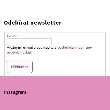
Odebírat newsletter
E-mail
Vložením e-mailu souhlasíte s
podmínkami ochrany
osobních údajů
Přihlásit se
Z
á
p
Instagram
a
t