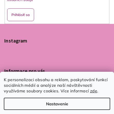
Prihlásiť sa
Z
á
p
Instagram
ä
t
i
e
Informace pro vás
K personalizaci obsahu a reklam, poskytování funkcí
Podmínky ochrany osobních údajů
sociálních médií a analýze naší návštěvnosti
Obchodní podmínky
využíváme soubory cookies. Více informací
zde
.
Kontaktujte nás
Nastavenie
Copyright 2026
Flair 4 You
. Všetky práva vyhradené.