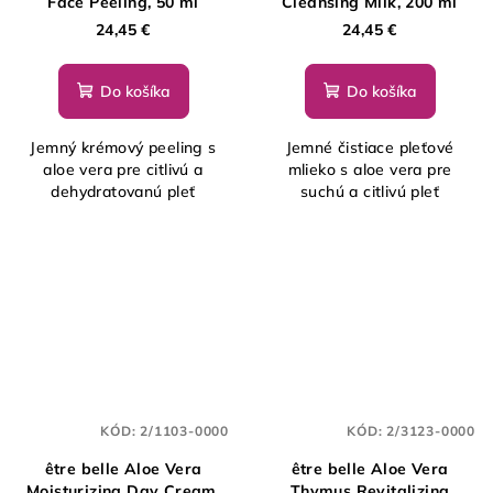
Face Peeling, 50 ml
Cleansing Milk, 200 ml
24,45 €
24,45 €
Do košíka
Do košíka
Jemný krémový peeling s
Jemné čistiace pleťové
aloe vera pre citlivú a
mlieko s aloe vera pre
dehydratovanú pleť
suchú a citlivú pleť
KÓD:
2/1103-0000
KÓD:
2/3123-0000
être belle Aloe Vera
être belle Aloe Vera
Moisturizing Day Cream,
Thymus Revitalizing