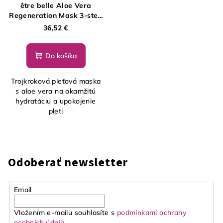
être belle Aloe Vera
Regeneration Mask 3-step
Face Care, 5ks
36,52 €
Do košíka
Trojkroková pleťová maska
s aloe vera na okamžitú
hydratáciu a upokojenie
pleti
Odoberať newsletter
Email
Vložením e-mailu souhlasíte s
podmínkami ochrany
osobních údajů