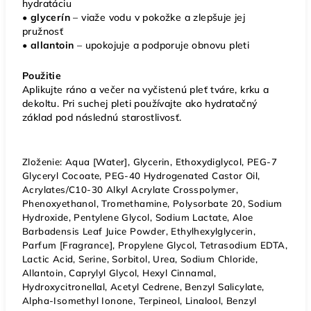
hydratáciu
• glycerín
– viaže vodu v pokožke a zlepšuje jej
pružnosť
• allantoin
– upokojuje a podporuje obnovu pleti
Použitie
Aplikujte ráno a večer na vyčistenú pleť tváre, krku a
dekoltu. Pri suchej pleti používajte ako hydratačný
základ pod následnú starostlivosť.
Zloženie: Aqua [Water], Glycerin, Ethoxydiglycol, PEG-7
Glyceryl Cocoate, PEG-40 Hydrogenated Castor Oil,
Acrylates/C10-30 Alkyl Acrylate Crosspolymer,
Phenoxyethanol, Tromethamine, Polysorbate 20, Sodium
Hydroxide, Pentylene Glycol, Sodium Lactate, Aloe
Barbadensis Leaf Juice Powder, Ethylhexylglycerin,
Parfum [Fragrance], Propylene Glycol, Tetrasodium EDTA,
Lactic Acid, Serine, Sorbitol, Urea, Sodium Chloride,
Allantoin, Caprylyl Glycol, Hexyl Cinnamal,
Hydroxycitronellal, Acetyl Cedrene, Benzyl Salicylate,
Alpha-Isomethyl Ionone, Terpineol, Linalool, Benzyl