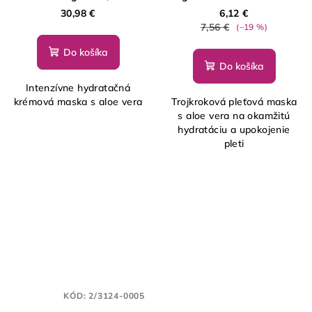
Face Care, 1ks
30,98 €
6,12 €
7,56 €
(–19 %)
Do košíka
Do košíka
Intenzívne hydratačná
krémová maska s aloe vera
Trojkroková pleťová maska
s aloe vera na okamžitú
hydratáciu a upokojenie
pleti
KÓD:
2/3124-0005