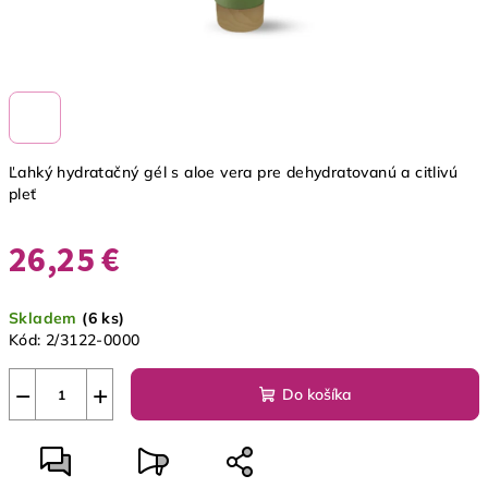
Ľahký hydratačný gél s aloe vera pre dehydratovanú a citlivú
pleť
26,25 €
Jednotková
Skladem
(6 ks)
cena:
Kód:
2/3122-0000
−
+
Do košíka