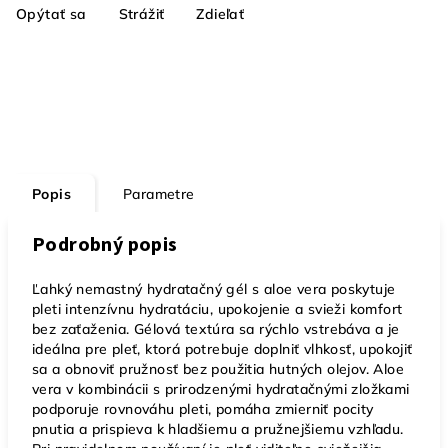
Opýtať sa
Strážiť
Zdieľať
Popis
Parametre
Podrobný popis
Ľahký nemastný hydratačný gél s aloe vera poskytuje
pleti intenzívnu hydratáciu, upokojenie a svieži komfort
bez zaťaženia. Gélová textúra sa rýchlo vstrebáva a je
ideálna pre pleť, ktorá potrebuje doplniť vlhkosť, upokojiť
sa a obnoviť pružnosť bez použitia hutných olejov. Aloe
vera v kombinácii s prirodzenými hydratačnými zložkami
podporuje rovnováhu pleti, pomáha zmierniť pocity
pnutia a prispieva k hladšiemu a pružnejšiemu vzhľadu.