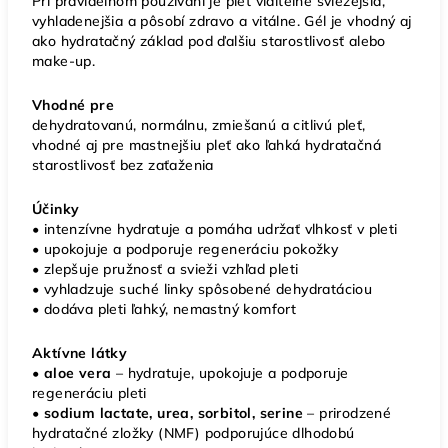
Pri pravidelnom používaní je pleť viditeľne sviežejšia,
vyhladenejšia a pôsobí zdravo a vitálne. Gél je vhodný aj
ako hydratačný základ pod ďalšiu starostlivosť alebo
make-up.
Vhodné pre
dehydratovanú, normálnu, zmiešanú a citlivú pleť,
vhodné aj pre mastnejšiu pleť ako ľahká hydratačná
starostlivosť bez zaťaženia
Účinky
• intenzívne hydratuje a pomáha udržať vlhkosť v pleti
• upokojuje a podporuje regeneráciu pokožky
• zlepšuje pružnosť a svieži vzhľad pleti
• vyhladzuje suché linky spôsobené dehydratáciou
• dodáva pleti ľahký, nemastný komfort
Aktívne látky
• aloe vera
– hydratuje, upokojuje a podporuje
regeneráciu pleti
• sodium lactate, urea, sorbitol, serine
– prirodzené
hydratačné zložky (NMF) podporujúce dlhodobú