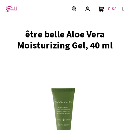
Prejsť
na
0 Kč
obsah
Nákupný
Hľadať
Prihlásenie
être belle Aloe Vera
košík
Moisturizing Gel, 40 ml