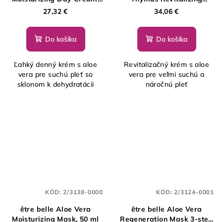
50 ml
Cream, 50 ml
27,32 €
34,06 €
Do košíka
Do košíka
Ľahký denný krém s aloe
Revitalizačný krém s aloe
vera pre suchú pleť so
vera pre veľmi suchú a
sklonom k dehydratácii
náročnú pleť
KÓD:
2/3138-0000
KÓD:
2/3124-0001
être belle Aloe Vera
être belle Aloe Vera
Moisturizing Mask, 50 ml
Regeneration Mask 3-step