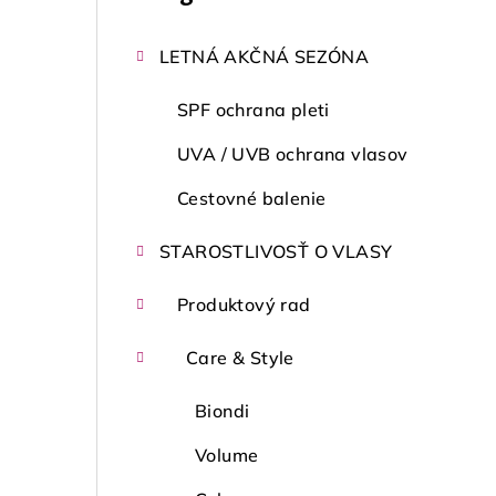
kategórie
č
LETNÁ AKČNÁ SEZÓNA
n
ý
SPF ochrana pleti
p
UVA / UVB ochrana vlasov
a
Cestovné balenie
n
STAROSTLIVOSŤ O VLASY
e
Produktový rad
l
Care & Style
Biondi
Volume