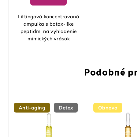
Liftingová koncentrovaná
ampulka s botox-like
peptidmi na vyhladenie
mimických vrások
Podobné p
Anti-aging
Detox
Obnova