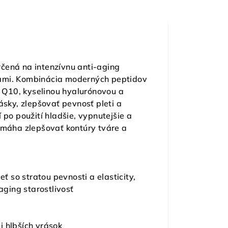
čená na intenzívnu anti-aging
áskami. Kombinácia moderných peptidov
Q10, kyselinou hyalurónovou a
ky, zlepšovať pevnosť pleti a
 po použití hladšie, vypnutejšie a
omáha zlepšovať kontúry tváre a
eť so stratou pevnosti a elasticity,
aging starostlivosť
j hlbších vrások