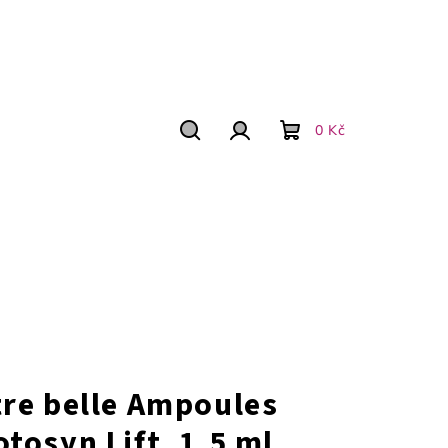
0 Kč
Hľadať
Prihlásenie
Nákupný
košík
tre belle Ampoules
otosyn Lift, 1,5 ml