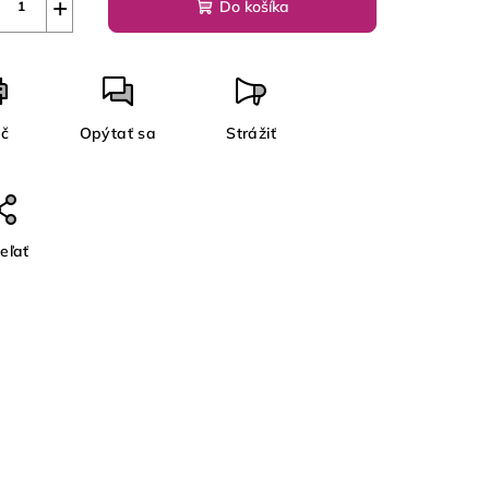
+
Do košíka
ač
Opýtať sa
Strážiť
eľať