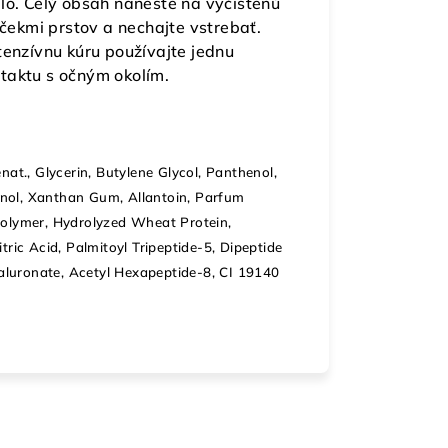
lo. Celý obsah naneste na vyčistenú
nčekmi prstov a nechajte vstrebať.
tenzívnu kúru používajte jednu
taktu s očným okolím.
nat., Glycerin, Butylene Glycol, Panthenol,
nol, Xanthan Gum, Allantoin, Parfum
polymer, Hydrolyzed Wheat Protein,
tric Acid, Palmitoyl Tripeptide-5, Dipeptide
luronate, Acetyl Hexapeptide-8, CI 19140