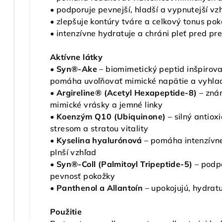
• podporuje pevnejší, hladší a vypnutejší vzh
• zlepšuje kontúry tváre a celkový tonus po
• intenzívne hydratuje a chráni pleť pred p
Aktívne látky
•
Syn®-Ake
– biomimetický peptid inšpirov
pomáha uvoľňovať mimické napätie a vyhla
• Argireline® (Acetyl Hexapeptide-8)
– zná
mimické vrásky a jemné linky
• Koenzým Q10 (Ubiquinone)
– silný antiox
stresom a stratou vitality
•
Kyselina hyalurónová
– pomáha intenzívne
plnší vzhľad
• Syn®-Coll (Palmitoyl Tripeptide-5)
– podpo
pevnosť pokožky
• Panthenol a Allantoín
– upokojujú, hydrat
Použitie