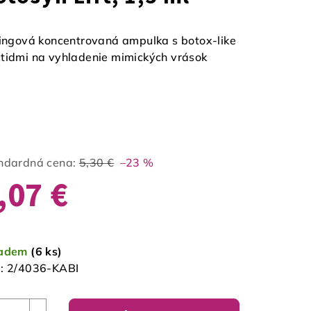
tingová koncentrovaná ampulka s botox-like
tidmi na vyhladenie mimických vrások
ndardná cena:
5,30 €
–23 %
,07 €
notková
a:
ladem
(6 ks)
:
2/4036-KABI