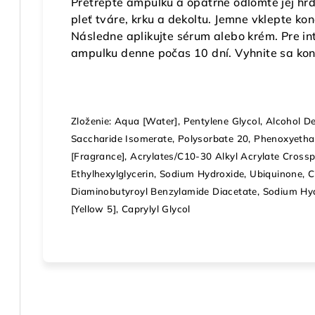
Pretrepte ampulku a opatrne odlomte jej hrd
pleť tváre, krku a dekoltu. Jemne vklepte ko
Následne aplikujte sérum alebo krém. Pre in
ampulku denne počas 10 dní. Vyhnite sa kon
Zloženie: Aqua [Water], Pentylene Glycol, Alcohol De
Saccharide Isomerate, Polysorbate 20, Phenoxyetha
[Fragrance], Acrylates/C10-30 Alkyl Acrylate Cross
Ethylhexylglycerin, Sodium Hydroxide, Ubiquinone, Ci
Diaminobutyroyl Benzylamide Diacetate, Sodium Hya
[Yellow 5], Caprylyl Glycol