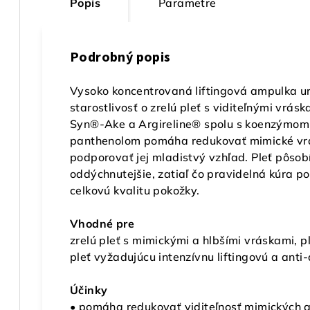
Popis
Parametre
Podrobný popis
Vysoko koncentrovaná liftingová ampulka ur
starostlivosť o zrelú pleť s viditeľnými vr
Syn®-Ake a Argireline® spolu s koenzýmom 
panthenolom pomáha redukovať mimické vrás
podporovať jej mladistvý vzhľad. Pleť pôsobí
oddýchnutejšie, zatiaľ čo pravidelná kúra p
celkovú kvalitu pokožky.
Vhodné pre
zrelú pleť s mimickými a hlbšími vráskami, pl
pleť vyžadujúcu intenzívnu liftingovú a anti-
Účinky
• pomáha redukovať viditeľnosť mimických a