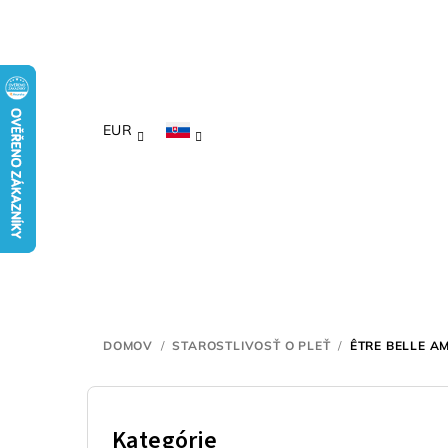
Prejsť
na
obsah
EUR
DOMOV
/
STAROSTLIVOSŤ O PLEŤ
/
ÊTRE BELLE AM
B
o
Kategórie
Preskočiť