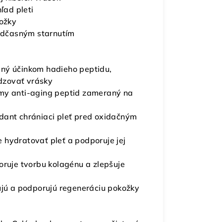
ľad pleti
kožky
redčasným starnutím
aný účinkom hadieho peptidu,
dzovať vrásky
my anti-aging peptid zameraný na
idant chrániaci pleť pred oxidačným
 hydratovať pleť a podporuje jej
ruje tvorbu kolagénu a zlepšuje
ujú a podporujú regeneráciu pokožky