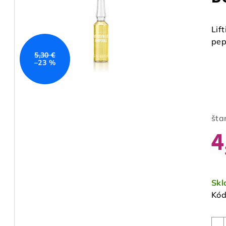
Lif
pep
5,30 €
–23 %
šta
4
Jed
cen
Sk
Kód