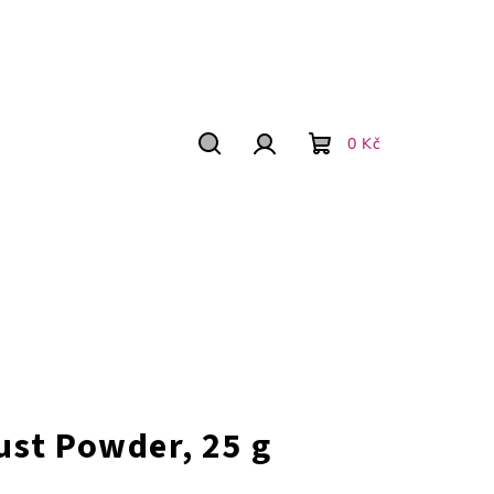
0 Kč
Hľadať
Prihlásenie
Nákupný
košík
ust Powder, 25 g