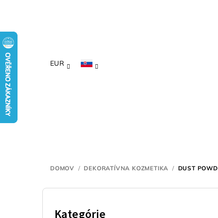
Prejsť
na
obsah
EUR
DOMOV
/
DEKORATÍVNA KOZMETIKA
/
DUST POWDE
B
o
Kategórie
Preskočiť