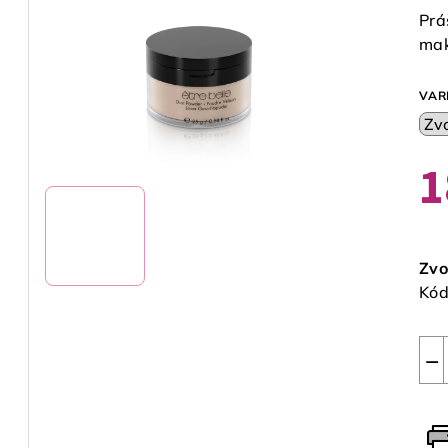
Prá
ma
VAR
1
Jed
cen
Zvo
Kód
−