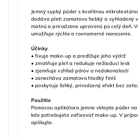
Jemný sypký púder s kvalitnou mikrotextúrou
dodáva pleti zamatovo hebký a vyhladený v
matnú a prirodzene upravenú po celý deň. V
umožňuje rýchle a rovnomerné nanesenie.
Účinky
• fixuje make-up a predlžuje jeho výdrž
• zmatňuje pleť a redukuje nežiaduci lesk
• zjemňuje vzhľad pórov a nedokonalostí
• zanecháva zamatovo hladký finiš
• poskytuje ľahký, prirodzený efekt bez zaťa
Použitie
Pomocou aplikátora jemne vklepte púder na 
kde potrebujete zafixovať make-up. V príp
aplikujte.