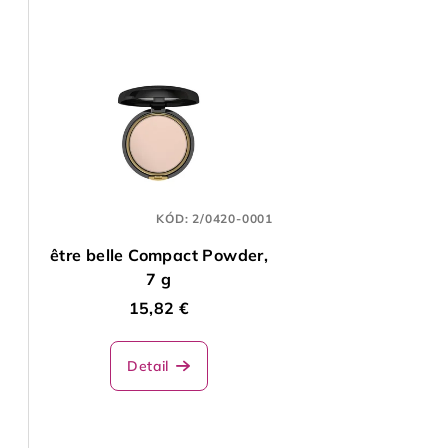
KÓD:
2/0420-0001
être belle Compact Powder,
7 g
15,82 €
Detail