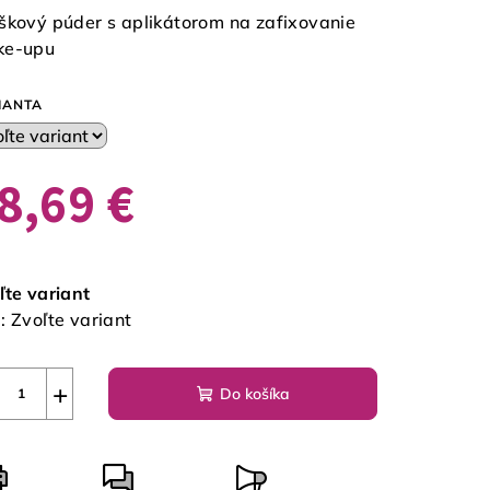
škový púder s aplikátorom na zafixovanie
ke-upu
IANTA
8,69 €
notková
a:
ľte variant
:
Zvoľte variant
+
Do košíka