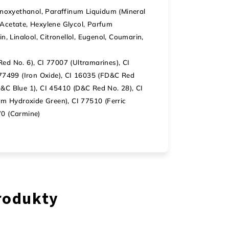
henoxyethanol, Paraffinum Liquidum (Mineral
 Acetate, Hexylene Glycol, Parfum
n, Linalool, Citronellol, Eugenol, Coumarin,
ed No. 6), CI 77007 (Ultramarines), CI
 77499 (Iron Oxide), CI 16035 (FD&C Red
D&C Blue 1), CI 45410 (D&C Red No. 28), CI
 Hydroxide Green), CI 77510 (Ferric
70 (Carmine)
rodukty