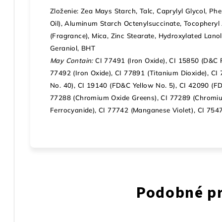
Zloženie: Zea Mays Starch, Talc, Caprylyl Glycol, P
Oil), Aluminum Starch Octenylsuccinate, Tocopheryl
(Fragrance), Mica, Zinc Stearate, Hydroxylated Lanoli
Geraniol, BHT
May Contain:
CI 77491 (Iron Oxide), CI 15850 (D&C R
77492 (Iron Oxide), CI 77891 (Titanium Dioxide), CI
No. 40), CI 19140 (FD&C Yellow No. 5), CI 42090 (F
77288 (Chromium Oxide Greens), CI 77289 (Chromium
Ferrocyanide), CI 77742 (Manganese Violet), CI 754
Podobné p