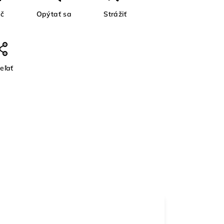
ač
Opýtať sa
Strážiť
eľať