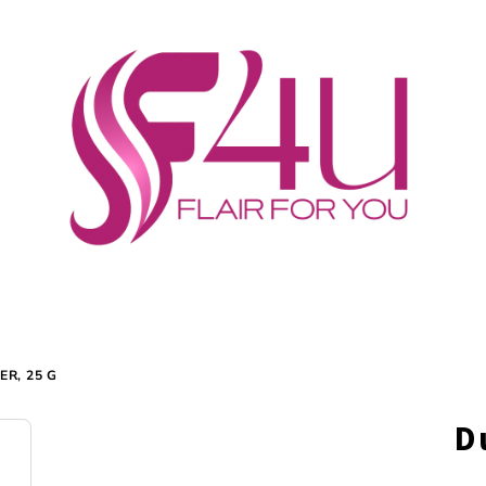
R, 25 G
D