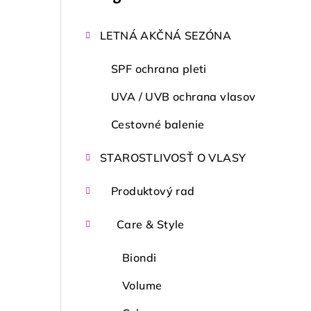
kategórie
č
LETNÁ AKČNÁ SEZÓNA
n
ý
SPF ochrana pleti
p
UVA / UVB ochrana vlasov
a
Cestovné balenie
n
STAROSTLIVOSŤ O VLASY
e
Produktový rad
l
Care & Style
Biondi
Volume