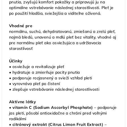
pnutia, zvyšujú komfort pokožky a pripravujú ju na
optimálne vstrebávanie následnej starostlivosti. Pleť je
po použití hladšia, sviežejšia a viditeľne oživená.
Vhodné pre
normálnu, suchú, dehydratovanú, zmiešanú a zrelú pleť,
najmä bledú, unavenú a mdlú pleť bez vitality, vhodné aj
pre normálnu pleť ako osviežujúca a udržiavacia
starostlivosť
Účinky
• osviežuje a revitalizuje pleť
• hydratuje a zmierňuje pocity pnutia
• podporuje rozjasnený a svieži vzhľad pleti
• vyrovnáva pleť po čistení
• zlepšuje vstrebávanie následnej starostlivosti
Aktívne látky
• vitamín C (Sodium Ascorbyl Phosphate)
– podporuje
jas pleti, pôsobí antioxidačne a chráni pred voľnými
radikálmi
• citrónový extrakt (Citrus Limon Fruit Extract)
–