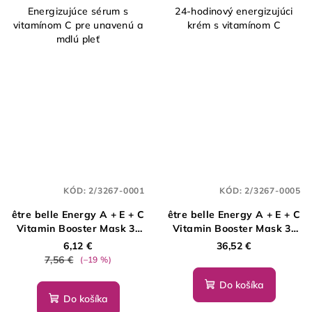
Energizujúce sérum s
24-hodinový energizujúci
vitamínom C pre unavenú a
krém s vitamínom C
mdlú pleť
KÓD:
2/3267-0001
KÓD:
2/3267-0005
être belle Energy A + E + C
être belle Energy A + E + C
Vitamin Booster Mask 3-
Vitamin Booster Mask 3-
step Face Care, 1ks
step Face Care, 5ks
6,12 €
36,52 €
7,56 €
(–19 %)
Do košíka
Do košíka