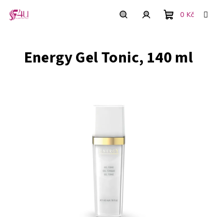
Prejsť
na
0 Kč
obsah
Nákupný
Hľadať
Prihlásenie
Energy Gel Tonic, 140 ml
košík