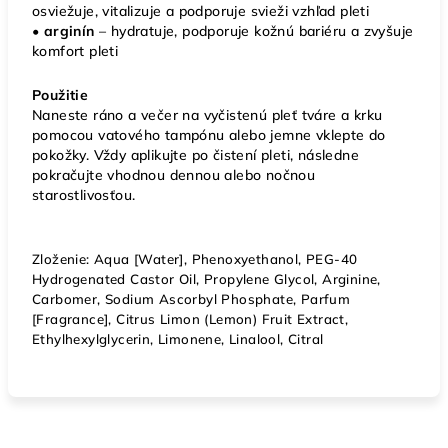
osviežuje, vitalizuje a podporuje svieži vzhľad pleti
• arginín
– hydratuje, podporuje kožnú bariéru a zvyšuje
komfort pleti
Použitie
Naneste ráno a večer na vyčistenú pleť tváre a krku
pomocou vatového tampónu alebo jemne vklepte do
pokožky. Vždy aplikujte po čistení pleti, následne
pokračujte vhodnou dennou alebo nočnou
starostlivosťou.
Zloženie: Aqua [Water], Phenoxyethanol, PEG-40
Hydrogenated Castor Oil, Propylene Glycol, Arginine,
Carbomer, Sodium Ascorbyl Phosphate, Parfum
[Fragrance], Citrus Limon (Lemon) Fruit Extract,
Ethylhexylglycerin, Limonene, Linalool, Citral