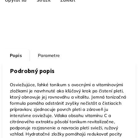
Opýtať sa
Strážiť
Zdieľať
Popis
Parametre
Podrobný popis
Osviežujúce, ľahké tonikum s ovocnými a vitamínovými
zložkami je navrhnuté ako kľúčový krok po čistení pleti,
ktorý obnovuje jej rovnováhu a vitalitu. Jemná tonizačná
formula pomáha odstrániť zvyšky nečistôt a čistiacich
prípravkov, zjednocuje povrch pleti a zároveň ju
intenzívne osviežuje. Vďaka obsahu vitamínu C a
citrónového extraktu pôsobí tonikum revitalizačne,
podporuje rozjasnenie a navracia pleti svieži, ružový
vzhľad. Hydratačné zložky pomáhajú redukovať pocity