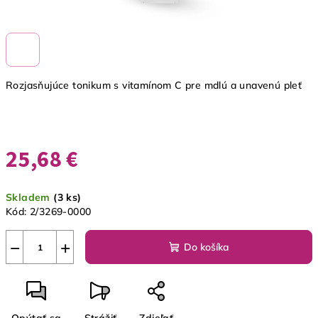
Rozjasňujúce tonikum s vitamínom C pre mdlú a unavenú pleť
25,68 €
Jednotková
Skladem
(3 ks)
cena:
Kód:
2/3269-0000
−
+
Do košíka