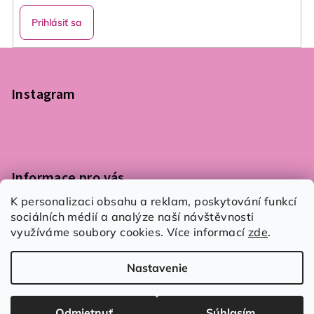
Prihlásiť sa
Z
á
p
Instagram
ä
t
i
e
Informace pro vás
K personalizaci obsahu a reklam, poskytování funkcí
Podmínky ochrany osobních údajů
sociálních médií a analýze naší návštěvnosti
Obchodní podmínky
využíváme soubory cookies. Více informací
zde
.
Kontaktujte nás
Nastavenie
Copyright 2026
Flair 4 You
. Všetky práva vyhradené.
Upraviť nastavenie cookies
Odmietnuť
Súhlasím