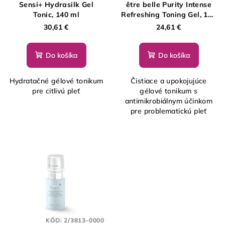
Sensi+ Hydrasilk Gel
être belle Purity Intense
Tonic, 140 ml
Refreshing Toning Gel, 190
ml
30,61 €
24,61 €
Do košíka
Do košíka
Hydratačné gélové tonikum
Čistiace a upokojujúce
pre citlivú pleť
gélové tonikum s
antimikrobiálnym účinkom
pre problematickú pleť
KÓD:
2/3813-0000