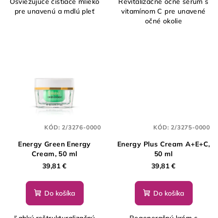
Osviežujúce čistiace mlieko
Revitalizačné očné sérum s
pre unavenú a mdlú pleť
vitamínom C pre unavené
očné okolie
KÓD:
2/3276-0000
KÓD:
2/3275-0000
Energy Green Energy
Energy Plus Cream A+E+C,
Cream, 50 ml
50 ml
39,81 €
39,81 €
Do košíka
Do košíka
Ľahký reštrukturalizačný
Regeneračný krém s