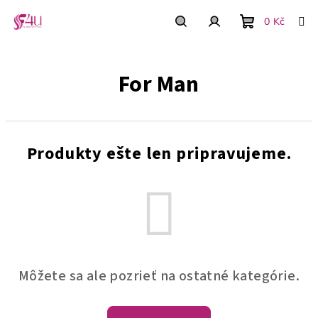
Prejsť
na
0 Kč
obsah
Nákupný
Hľadať
Prihlásenie
For Man
košík
Produkty ešte len pripravujeme.
Môžete sa ale pozrieť na ostatné kategórie.