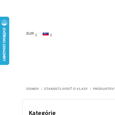
Prejsť
na
obsah
EUR
DOMOV
/
STAROSTLIVOSŤ O VLASY
/
PRODUKTOV
B
o
Kategórie
Preskočiť