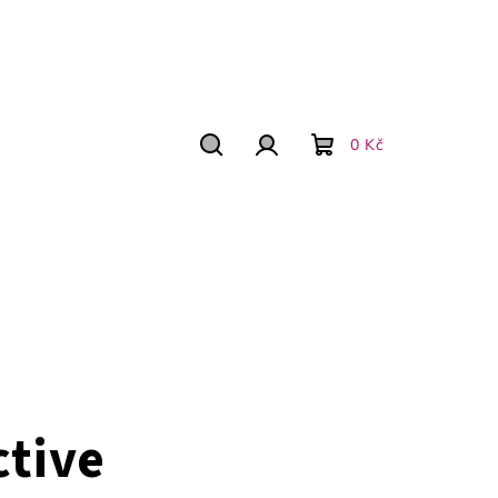
0 Kč
Hľadať
Prihlásenie
Nákupný
košík
ctive