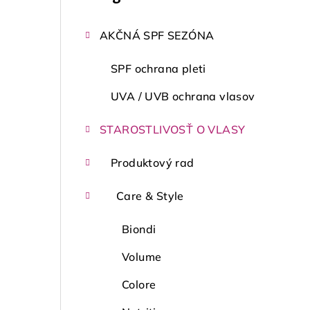
kategórie
č
AKČNÁ SPF SEZÓNA
n
ý
SPF ochrana pleti
p
UVA / UVB ochrana vlasov
a
STAROSTLIVOSŤ O VLASY
n
Produktový rad
e
Care & Style
l
Biondi
Volume
Colore