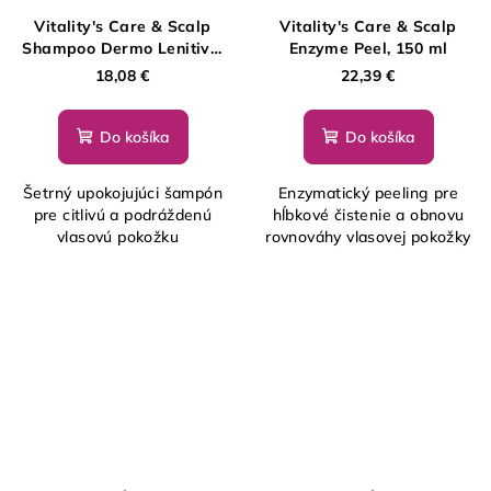
Vitality's Care & Scalp
Vitality's Care & Scalp
Shampoo Dermo Lenitivo,
Enzyme Peel, 150 ml
250 ml
18,08 €
22,39 €
Do košíka
Do košíka
Šetrný upokojujúci šampón
Enzymatický peeling pre
pre citlivú a podráždenú
hĺbkové čistenie a obnovu
vlasovú pokožku
rovnováhy vlasovej pokožky