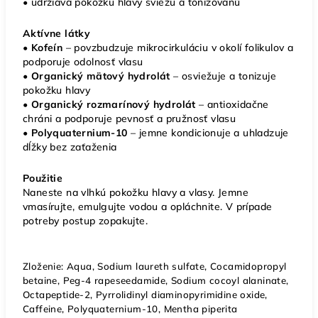
• udržiava pokožku hlavy sviežu a tonizovanú
Aktívne látky
•
Kofeín
– povzbudzuje mikrocirkuláciu v okolí folikulov a
podporuje odolnosť vlasu
•
Organický mätový hydrolát
– osviežuje a tonizuje
pokožku hlavy
•
Organický rozmarínový hydrolát
– antioxidačne
chráni a podporuje pevnosť a pružnosť vlasu
•
Polyquaternium-10
– jemne kondicionuje a uhladzuje
dĺžky bez zaťaženia
Použitie
Naneste na vlhkú pokožku hlavy a vlasy. Jemne
vmasírujte, emulgujte vodou a opláchnite. V prípade
potreby postup zopakujte.
Zloženie: Aqua, Sodium laureth sulfate, Cocamidopropyl
betaine, Peg-4 rapeseedamide, Sodium cocoyl alaninate,
Octapeptide-2, Pyrrolidinyl diaminopyrimidine oxide,
Caffeine, Polyquaternium-10, Mentha piperita