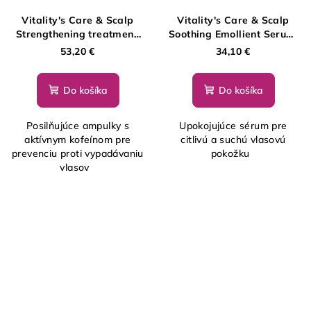
Vitality's Care & Scalp
Vitality's Care & Scalp
Strengthening treatment,
Soothing Emollient Serum,
10 x 7 ml
150 m
53,20 €
34,10 €
Do košíka
Do košíka
Posilňujúce ampulky s
Upokojujúce sérum pre
aktívnym kofeínom pre
citlivú a suchú vlasovú
prevenciu proti vypadávaniu
pokožku
vlasov