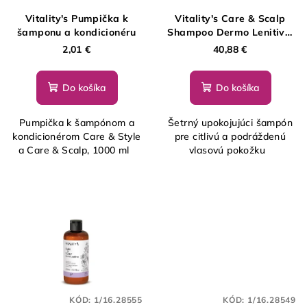
Vitality's Pumpička k
Vitality's Care & Scalp
šamponu a kondicionéru
Shampoo Dermo Lenitivo,
1000 ml
2,01 €
40,88 €
Do košíka
Do košíka
Pumpička k šampónom a
Šetrný upokojujúci šampón
kondicionérom Care & Style
pre citlivú a podráždenú
a Care & Scalp, 1000 ml
vlasovú pokožku
KÓD:
1/16.28555
KÓD:
1/16.28549