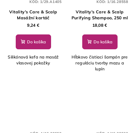
KÓD:
1/29.A1405
KÓD:
1/16.28558
Vitality's Care & Scalp
Vitality's Care & Scalp
Masážní kartáč
Purifying Shampoo, 250 ml
9,24 €
18,08 €
Do košíka
Do košíka
Silikónová kefa na masáž
Hĺbkovo čistiaci šampón pre
vlasovej pokožky
reguláciu tvorby mazu a
lupín