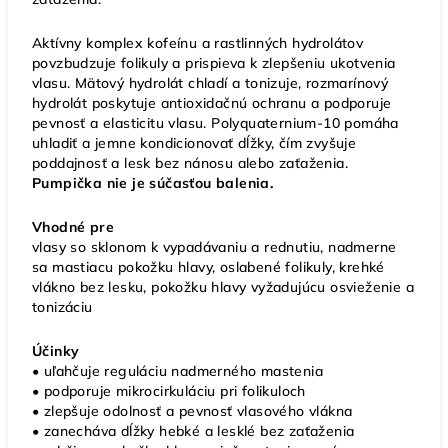
Aktívny komplex kofeínu a rastlinných hydrolátov
povzbudzuje folikuly a prispieva k zlepšeniu ukotvenia
vlasu. Mätový hydrolát chladí a tonizuje, rozmarínový
hydrolát poskytuje antioxidačnú ochranu a podporuje
pevnosť a elasticitu vlasu. Polyquaternium-10 pomáha
uhladiť a jemne kondicionovať dĺžky, čím zvyšuje
poddajnosť a lesk bez nánosu alebo zaťaženia.
Pumpička nie je súčasťou balenia.
Vhodné pre
vlasy so sklonom k vypadávaniu a rednutiu, nadmerne
sa mastiacu pokožku hlavy, oslabené folikuly, krehké
vlákno bez lesku, pokožku hlavy vyžadujúcu osvieženie a
tonizáciu
Účinky
• uľahčuje reguláciu nadmerného mastenia
• podporuje mikrocirkuláciu pri folikuloch
• zlepšuje odolnosť a pevnosť vlasového vlákna
• zanecháva dĺžky hebké a lesklé bez zaťaženia