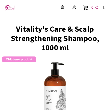
Prejsť
na
0 Kč
obsah
Nákupný
Hľadať
Prihlásenie
Vitality's Care & Scalp
košík
Strengthening Shampoo,
1000 ml
Obľúbený produkt