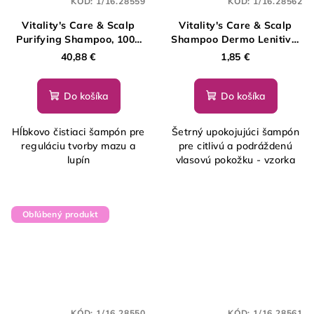
KÓD:
1/16.28559
KÓD:
1/16.28562
Vitality's Care & Scalp
Vitality's Care & Scalp
Purifying Shampoo, 1000
Shampoo Dermo Lenitivo,
ml
10 ml - vzorka
40,88 €
1,85 €
Do košíka
Do košíka
Hĺbkovo čistiaci šampón pre
Šetrný upokojujúci šampón
reguláciu tvorby mazu a
pre citlivú a podráždenú
lupín
vlasovú pokožku - vzorka
Obľúbený produkt
KÓD:
1/16.28550
KÓD:
1/16.28561