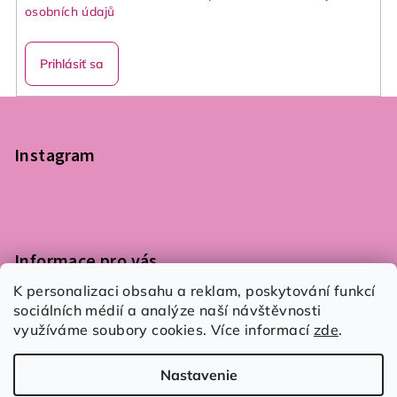
osobních údajů
Prihlásiť sa
Z
á
p
Instagram
ä
t
i
e
Informace pro vás
K personalizaci obsahu a reklam, poskytování funkcí
Podmínky ochrany osobních údajů
sociálních médií a analýze naší návštěvnosti
Obchodní podmínky
využíváme soubory cookies. Více informací
zde
.
Kontaktujte nás
Nastavenie