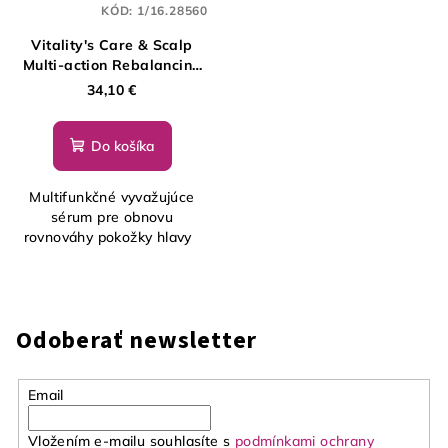
KÓD:
1/16.28560
Vitality's Care & Scalp
Multi-action Rebalancing
Serum, 150 ml
34,10 €
Do košíka
Multifunkčné vyvažujúce
sérum pre obnovu
rovnováhy pokožky hlavy
Odoberať newsletter
Email
Vložením e-mailu souhlasíte s
podmínkami ochrany