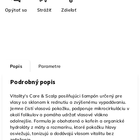
Opýtať sa
Strážiť
Zdieľať
Popis
Parametre
Podrobný popis
Vitality's Care & Scalp posilňujúci šampón určený pre
vlasy so sklonom k rednutiu a zvýšenému vypadávaniu.
Jemne čistí vlasovú pokožku, podporuje mikrocirkuláciu v
okolí folikulov a pomáha udržať vlasové vlákno
odolnejšie. Formula je obohatená o kofeín a organické
hydroláty z mäty a rozmarínu, ktoré pokožku hlavy
osviežujú, tonizujú a dodávajú vlasom vitalitu bez
zaťaženia.