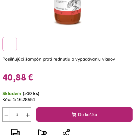
Posilňujúci šampón proti rednutiu a vypadávaniu vlasov
40,88 €
Jednotková
Skladem
(>10 ks)
cena:
Kód:
1/16.28551
−
+
Do košíka