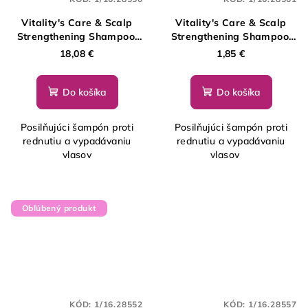
Vitality's Care & Scalp
Vitality's Care & Scalp
Strengthening Shampoo,
Strengthening Shampoo,
250 ml
10 ml - vzorka
18,08 €
1,85 €
Do košíka
Do košíka
Posilňujúci šampón proti
Posilňujúci šampón proti
rednutiu a vypadávaniu
rednutiu a vypadávaniu
vlasov
vlasov
Obľúbený produkt
KÓD:
1/16.28552
KÓD:
1/16.28557