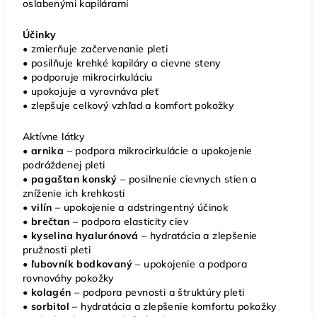
oslabenými kapilárami
Účinky
• zmierňuje začervenanie pleti
• posilňuje krehké kapiláry a cievne steny
• podporuje mikrocirkuláciu
• upokojuje a vyrovnáva pleť
• zlepšuje celkový vzhľad a komfort pokožky
Aktívne látky
• arnika
– podpora mikrocirkulácie a upokojenie
podráždenej pleti
• pagaštan konský
– posilnenie cievnych stien a
zníženie ich krehkosti
• vilín
– upokojenie a adstringentný účinok
•
brečtan
– podpora elasticity ciev
• kyselina hyalurónová
– hydratácia a zlepšenie
pružnosti pleti
• ľubovník bodkovaný
– upokojenie a podpora
rovnováhy pokožky
• kolagén
– podpora pevnosti a štruktúry pleti
•
sorbitol
– hydratácia a zlepšenie komfortu pokožky