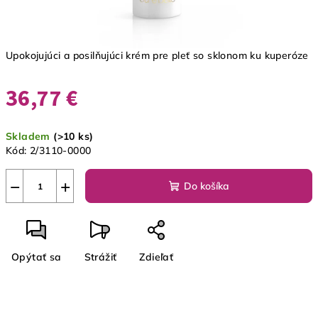
Upokojujúci a posilňujúci krém pre pleť so sklonom ku kuperóze
36,77 €
Jednotková
Skladem
(>10 ks)
cena:
Kód:
2/3110-0000
−
+
Do košíka
Opýtať sa
Strážiť
Zdieľať