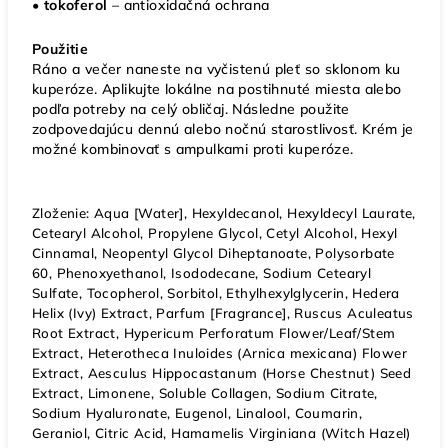
•
tokoferol
– antioxidačná ochrana
Použitie
Ráno a večer naneste na vyčistenú pleť so sklonom ku
kuperóze. Aplikujte lokálne na postihnuté miesta alebo
podľa potreby na celý obličaj. Následne použite
zodpovedajúcu dennú alebo nočnú starostlivosť. Krém je
možné kombinovať s ampulkami proti kuperóze.
Zloženie: Aqua [Water], Hexyldecanol, Hexyldecyl Laurate,
Cetearyl Alcohol, Propylene Glycol, Cetyl Alcohol, Hexyl
Cinnamal, Neopentyl Glycol Diheptanoate, Polysorbate
60, Phenoxyethanol, Isododecane, Sodium Cetearyl
Sulfate, Tocopherol, Sorbitol, Ethylhexylglycerin, Hedera
Helix (Ivy) Extract, Parfum [Fragrance], Ruscus Aculeatus
Root Extract, Hypericum Perforatum Flower/Leaf/Stem
Extract, Heterotheca Inuloides (Arnica mexicana) Flower
Extract, Aesculus Hippocastanum (Horse Chestnut) Seed
Extract, Limonene, Soluble Collagen, Sodium Citrate,
Sodium Hyaluronate, Eugenol, Linalool, Coumarin,
Geraniol, Citric Acid, Hamamelis Virginiana (Witch Hazel)