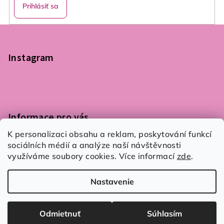
Prihlásiť sa
Z
á
p
Instagram
ä
t
i
e
Informace pro vás
K personalizaci obsahu a reklam, poskytování funkcí
Podmínky ochrany osobních údajů
sociálních médií a analýze naší návštěvnosti
Obchodní podmínky
využíváme soubory cookies. Více informací
zde
.
Kontaktujte nás
Nastavenie
Copyright 2026
Flair 4 You
. Všetky práva vyhradené.
Upraviť nastavenie cookies
Odmietnuť
Súhlasím