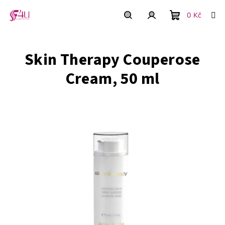
Prejsť
na
0 Kč
obsah
Nákupný
Hľadať
Prihlásenie
Skin Therapy Couperose
košík
Cream, 50 ml