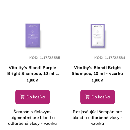
KÓD:
1.17/28585
KÓD:
1.17/28584
Vitality's Biondi Purple
Vitality's Biondi Bright
Bright Shampoo, 10 ml -
Shampoo, 10 ml - vzorka
vzorka
1,85 €
1,85 €
Do košíka
Do košíka
Šampón s fialovými
Rozjasňujúci šampón pre
pigmentmi pre blond a
blond a odfarbené vlasy -
odfarbené vlasy - vzorka
vzorka