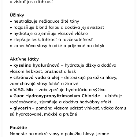
a získať jas a ľahkosť
Účinky
• neutralizuje nežiaduce žlté tóny
• rozjasňuje blond farbu a dodáva jej sviežosť
• hydratuje a zjemňuje vlasové vlákno
• zlepšuje lesk, ľahkosť a rozčesateľnosť
• zanecháva vlasy hladké a príjemné na dotyk
Aktívne látky
• kyselina hyalurónová
– hydratuje dĺžky a dodáva
vlasom hebkosť, pružnosť a lesk
• citrónová voda a olej
– detoxikujú pokožku hlavy,
zanechávajú vlasy ľahké a žiarivé
• V.E.G. Mix
– zabezpečuje hydratáciu a výživu
•
Guar Hydroxypropyltrimonium Chloride
– uľahčuje
rozčesávanie, zjemňuje a dodáva hodvábny efekt
• glycerín
– pomáha vlasom udržať vlhkosť, vďaka čomu
sú hydratované, mäkké a pružné
Použitie
Naneste na mokré vlasy a pokožku hlavy. Jemne