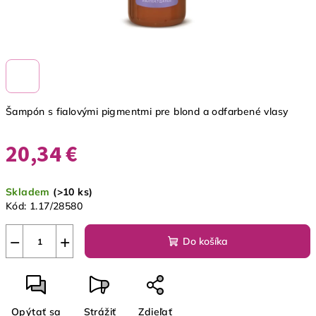
Šampón s fialovými pigmentmi pre blond a odfarbené vlasy
20,34 €
Jednotková
Skladem
(>10 ks)
cena:
Kód:
1.17/28580
−
+
Do košíka
Opýtať sa
Strážiť
Zdieľať