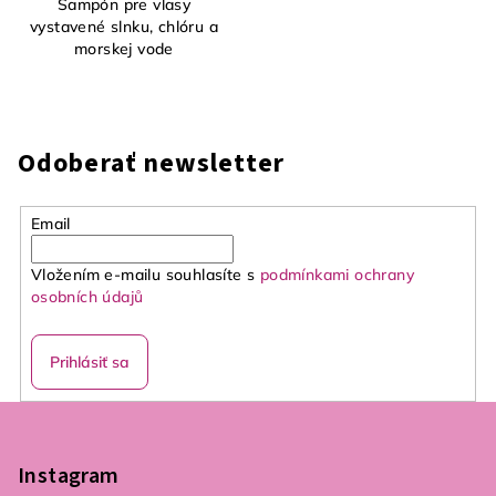
Šampón pre vlasy
vystavené slnku, chlóru a
morskej vode
Odoberať newsletter
Email
Vložením e-mailu souhlasíte s
podmínkami ochrany
osobních údajů
Prihlásiť sa
Z
á
p
Instagram