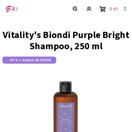
Prejsť
na
0 Kč
obsah
Nákupný
Hľadať
Prihlásenie
Vitality's Biondi Purple Bright
košík
Shampoo, 250 ml
- 20 % s kódom BLONDIE