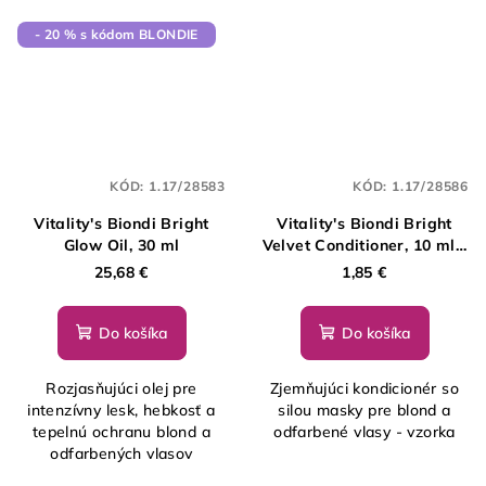
- 20 % s kódom BLONDIE
KÓD:
1.17/28583
KÓD:
1.17/28586
Vitality's Biondi Bright
Vitality's Biondi Bright
Glow Oil, 30 ml
Velvet Conditioner, 10 ml -
vzorka
25,68 €
1,85 €
Do košíka
Do košíka
Rozjasňujúci olej pre
Zjemňujúci kondicionér so
intenzívny lesk, hebkosť a
silou masky pre blond a
tepelnú ochranu blond a
odfarbené vlasy - vzorka
odfarbených vlasov