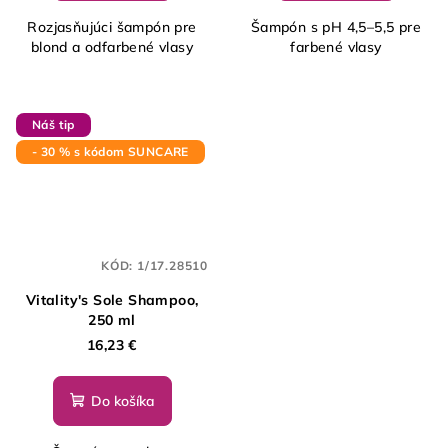
Rozjasňujúci šampón pre
Šampón s pH 4,5–5,5 pre
blond a odfarbené vlasy
farbené vlasy
Náš tip
- 30 % s kódom SUNCARE
KÓD:
1/17.28510
Vitality's Sole Shampoo,
250 ml
16,23 €
Do košíka