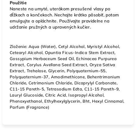
Použitie
Naneste na umyté, uterákom presušené vlasy po
dĺžkach a končekoch. Nechajte krátko pôsobiť, potom
emulgujte a opláchnite. Používajte pravidelne na
udržanie pružných a upravených kučier.
Zloženie: Aqua (Water), Cetyl Alcohol, Myristyl Alcohol,
Cetearyl Alcohol, Opuntia Ficus-Indica Stem Extract,
Gossypium Herbaceum Seed Oil, Echinacea Purpurea
Extract, Corylus Avellana Seed Extract, Oryza Sativa
Extract, Trehalose, Glycerin, Polyquaternium-55,
Polyquaternium-37, Amodimethicone, Behentrimonium
Chloride, Cetrimonium Chloride, Dicaprylyl Carbonate,
C11-15 Pareth-5, Tetrasodium Edta, C11-15 Pareth-9,
Lauryl Glucoside, Citric Acid, Isopropyl Alcohol,
Phenoxyethanol, Ethylhexylglycerin, Bht, Hexyl Cinnamal,
Parfum (Fragrance)