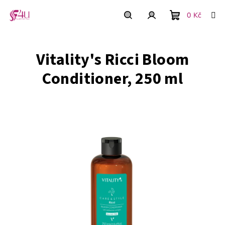
Prejsť
na
0 Kč
obsah
Nákupný
Hľadať
Prihlásenie
Vitality's Ricci Bloom
košík
Conditioner, 250 ml