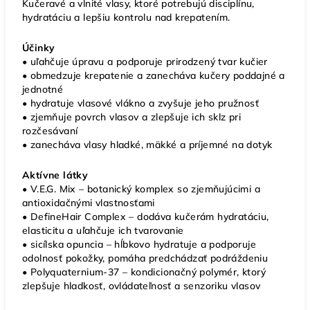
Kučeravé a vlnité vlasy, ktoré potrebujú disciplínu,
hydratáciu a lepšiu kontrolu nad krepatením.
Účinky
• uľahčuje úpravu a podporuje prirodzený tvar kučier
• obmedzuje krepatenie a zanecháva kučery poddajné a
jednotné
• hydratuje vlasové vlákno a zvyšuje jeho pružnosť
• zjemňuje povrch vlasov a zlepšuje ich sklz pri
rozčesávaní
• zanecháva vlasy hladké, mäkké a príjemné na dotyk
Aktívne látky
• V.E.G. Mix – botanický komplex so zjemňujúcimi a
antioxidačnými vlastnosťami
• DefineHair Complex – dodáva kučerám hydratáciu,
elasticitu a uľahčuje ich tvarovanie
• sicílska opuncia – hĺbkovo hydratuje a podporuje
odolnosť pokožky, pomáha predchádzať podráždeniu
• Polyquaternium-37 – kondicionačný polymér, ktorý
zlepšuje hladkosť, ovládateľnosť a senzoriku vlasov