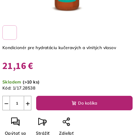
Kondicionér pre hydratáciu kučeravých a vlnitých vlasov
21,16 €
Jednotková
Skladem
(>10 ks)
cena:
Kód:
1/17.28538
−
+
Do košíka
Opýtať sa
Strážiť
Zdieľať