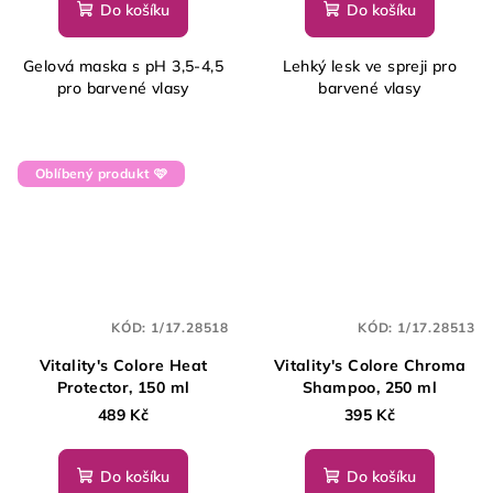
Do košíku
Do košíku
Gelová maska s pH 3,5-4,5
Lehký lesk ve spreji pro
pro barvené vlasy
barvené vlasy
Oblíbený produkt 🩷
KÓD:
1/17.28518
KÓD:
1/17.28513
Vitality's Colore Heat
Vitality's Colore Chroma
Protector, 150 ml
Shampoo, 250 ml
489 Kč
395 Kč
Do košíku
Do košíku