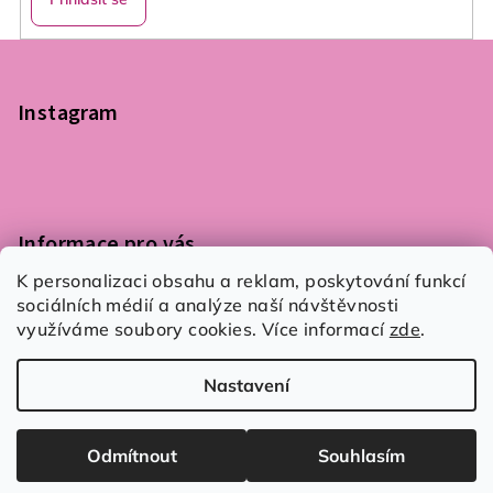
Z
á
p
Instagram
a
t
í
Informace pro vás
K personalizaci obsahu a reklam, poskytování funkcí
Podmínky ochrany osobních údajů
sociálních médií a analýze naší návštěvnosti
Obchodní podmínky
využíváme soubory cookies. Více informací
zde
.
Kontaktujte nás
Nastavení
Copyright 2026
Flair 4 You
. Všechna práva vyhrazena.
Upravit nastavení cookies
Odmítnout
Souhlasím
Vytvořil Shoptet