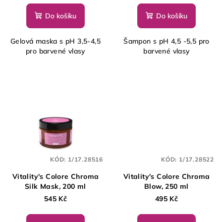
k
Do košíku
Do košíku
t
ů
Gelová maska s pH 3,5-4,5
Šampon s pH 4,5 -5,5 pro
pro barvené vlasy
barvené vlasy
KÓD:
1/17.28516
KÓD:
1/17.28522
Vitality's Colore Chroma
Vitality's Colore Chroma
Silk Mask, 200 ml
Blow, 250 ml
545 Kč
495 Kč