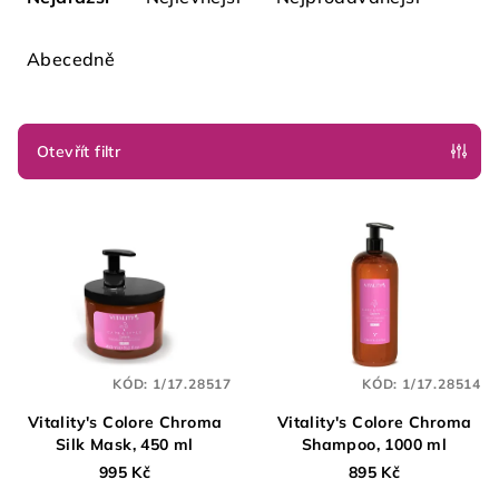
z
e
Abecedně
n
í
p
Otevřít filtr
r
V
o
ý
d
p
u
i
k
s
t
p
ů
KÓD:
1/17.28517
KÓD:
1/17.28514
r
o
Vitality's Colore Chroma
Vitality's Colore Chroma
Silk Mask, 450 ml
Shampoo, 1000 ml
d
995 Kč
895 Kč
u