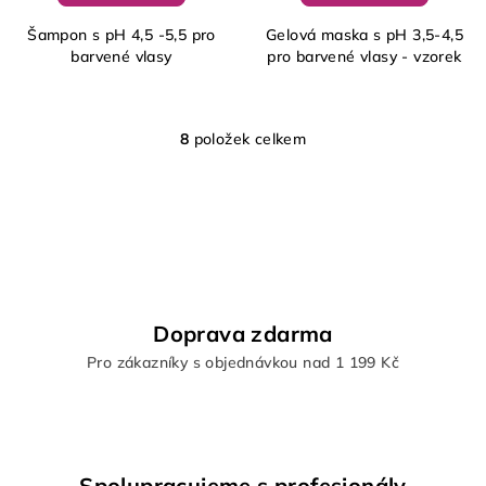
Šampon s pH 4,5 -5,5 pro
Gelová maska s pH 3,5-4,5
barvené vlasy
pro barvené vlasy - vzorek
8
položek celkem
O
v
l
á
d
a
c
í
Doprava zdarma
p
Pro zákazníky s objednávkou nad 1 199 Kč
r
v
k
y
v
Spolupracujeme s profesionály