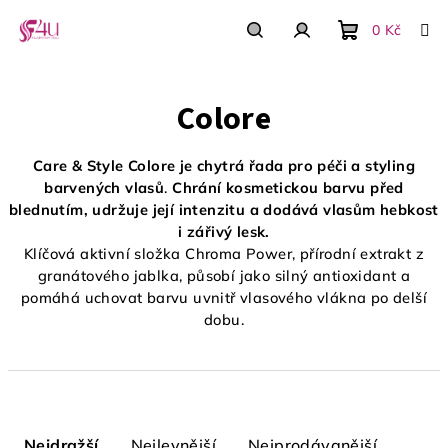
Přejít
na
0 Kč
obsah
Nákupní
Hledat
Přihlášení
Colore
košík
Care & Style Colore je chytrá řada pro péči a styling
barvených vlasů
.
Chrání kosmetickou barvu před
blednutím, udržuje její intenzitu a dodává vlasům hebkost
i zářivý lesk.
Klíčová aktivní složka Chroma Power, přírodní extrakt z
granátového jablka, působí jako silný antioxidant a
pomáhá uchovat barvu uvnitř vlasového vlákna po delší
dobu.
Ř
a
Nejdražší
Nejlevnější
Nejprodávanější