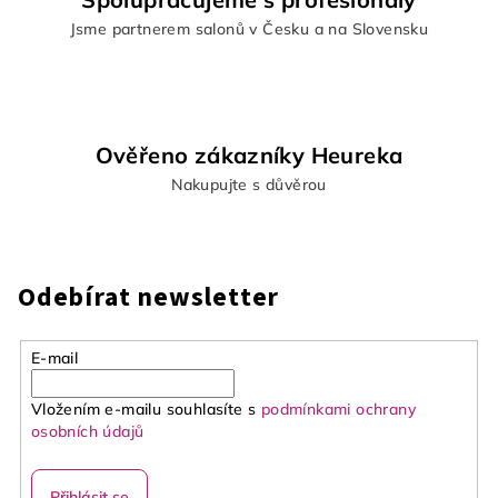
ý
Jsme partnerem salonů v Česku a na Slovensku
p
i
s
u
Ověřeno zákazníky Heureka
Nakupujte s důvěrou
Odebírat newsletter
E-mail
Vložením e-mailu souhlasíte s
podmínkami ochrany
osobních údajů
Přihlásit se