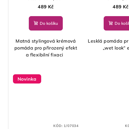
o
u
489 Kč
489 Kč
d
k
Do košíku
Do koší
u
t
k
ů
Matná stylingová krémová
Lesklá pomáda pro
t
pomáda pro přirozený efekt
„wet look“ 
a flexibilní fixaci
ů
Novinka
KÓD:
1/07034
K