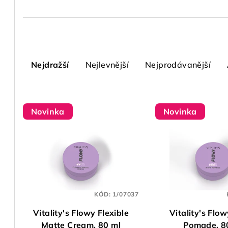
Ř
a
Nejdražší
Nejlevnější
Nejprodávanější
z
V
e
Novinka
Novinka
ý
n
p
í
i
p
s
r
p
KÓD:
1/07037
o
Vitality's Flowy Flexible
Vitality's Flo
r
d
Matte Cream, 80 ml
Pomade, 8