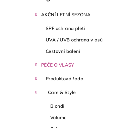
kategorie
s
AKČNÍ LETNÍ SEZÓNA
t
r
SPF ochrana pleti
a
UVA / UVB ochrana vlasů
n
Cestovní balení
n
PÉČE O VLASY
í
Produktová řada
p
a
Care & Style
n
Biondi
e
Volume