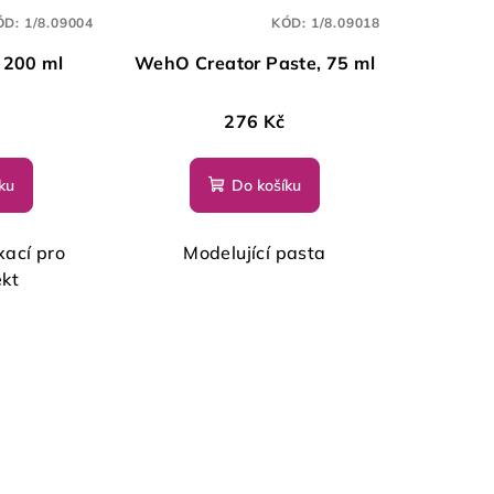
ÓD:
1/8.09004
KÓD:
1/8.09018
 200 ml
WehO Creator Paste, 75 ml
276 Kč
ku
Do košíku
ixací pro
Modelující pasta
ekt