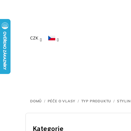
Přejít
na
obsah
CZK
DOMŮ
/
PÉČE O VLASY
/
TYP PRODUKTU
/
STYLI
P
o
Kategorie
Přeskočit