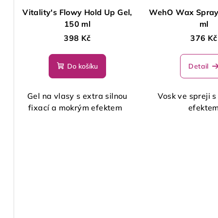
Vitality's Flowy Hold Up Gel,
WehO Wax Spray 
150 ml
ml
398 Kč
376 Kč
Do košíku
Detail
Gel na vlasy s extra silnou
Vosk ve spreji 
fixací a mokrým efektem
efekte