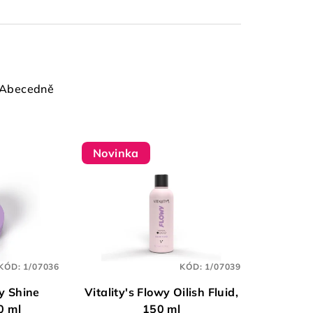
Abecedně
Novinka
KÓD:
1/07036
KÓD:
1/07039
wy Shine
Vitality's Flowy Oilish Fluid,
0 ml
150 ml