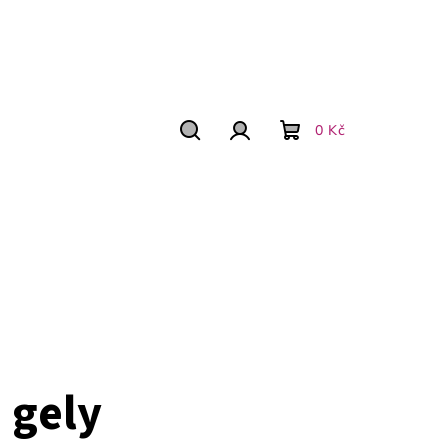
0 Kč
Hledat
Přihlášení
Nákupní
košík
 gely