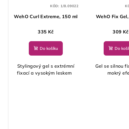
KÓD:
1/8.09022
K
WehO Curl Extreme, 150 ml
WehO Fix Gel,
335 Kč
309 Kč
Do košíku
Do koší
Stylingový gel s extrémní
Gel se silnou f
fixací a vysokým leskem
mokrý ef