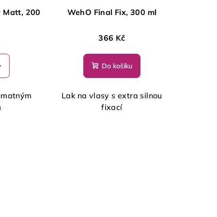
Matt, 200
WehO Final Fix, 300 ml
366 Kč
Do košíku
s matným
Lak na vlasy s extra silnou
m
fixací