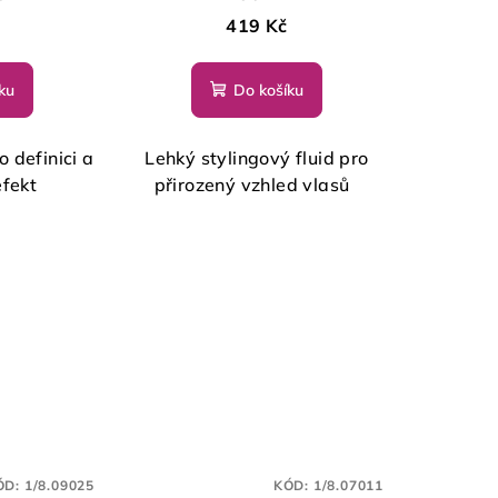
419 Kč
ku
Do košíku
 definici a
Lehký stylingový fluid pro
efekt
přirozený vzhled vlasů
ÓD:
1/8.09025
KÓD:
1/8.07011