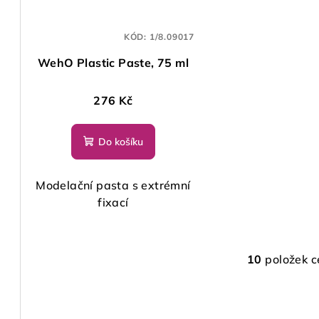
KÓD:
1/8.09017
WehO Plastic Paste, 75 ml
276 Kč
Do košíku
Modelační pasta s extrémní
fixací
10
položek c
O
v
l