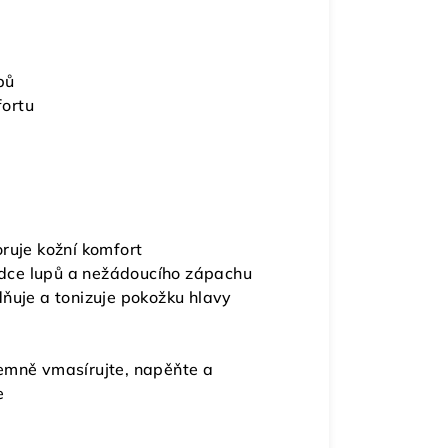
pů
fortu
ruje kožní komfort
ce lupů a nežádoucího zápachu
dňuje a tonizuje pokožku hlavy
emně vmasírujte, napěňte a
e