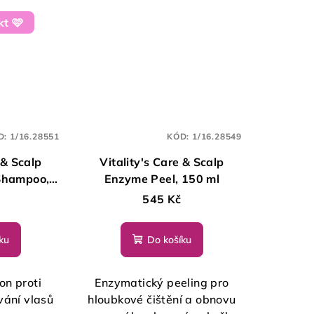
t 🩷
D:
1/16.28551
KÓD:
1/16.28549
 & Scalp
Vitality's Care & Scalp
Shampoo,
Enzyme Peel, 150 ml
l
545 Kč
ku
Do košíku
on proti
Enzymatický peeling pro
vání vlasů
hloubkové čištění a obnovu