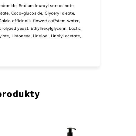
eedamide, Sodium lauroyl sarcosinate,
te, Coco-glucoside, Glyceryl oleate,
alvia officinalis flower/leaf/stem water,
rolyzed yeast, Ethylhexylglycerin, Lactic
late, Limonene, Linalool, Linalyl acetate,
 produkty