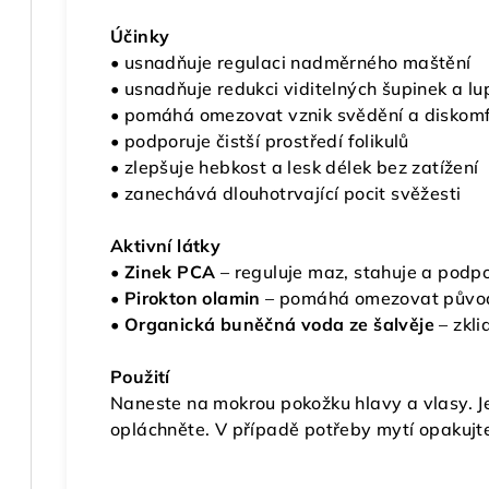
Účinky
• usnadňuje regulaci nadměrného maštění
• usnadňuje redukci viditelných šupinek a lu
• pomáhá omezovat vznik svědění a diskom
• podporuje čistší prostředí folikulů
• zlepšuje hebkost a lesk délek bez zatížení
• zanechává dlouhotrvající pocit svěžesti
Aktivní látky
•
Zinek PCA
– reguluje maz, stahuje a podpo
•
Pirokton olamin
– pomáhá omezovat původ
•
Organická buněčná voda ze šalvěje
– zkli
Použití
Naneste na mokrou pokožku hlavy a vlasy. J
opláchněte. V případě potřeby mytí opakujt