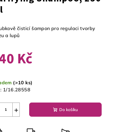
l
ubkově čisticí šampon pro regulaci tvorby
u a lupů
40 Kč
ná
a:
ladem
(>10 ks)
:
1/16.28558
+
Do košíku