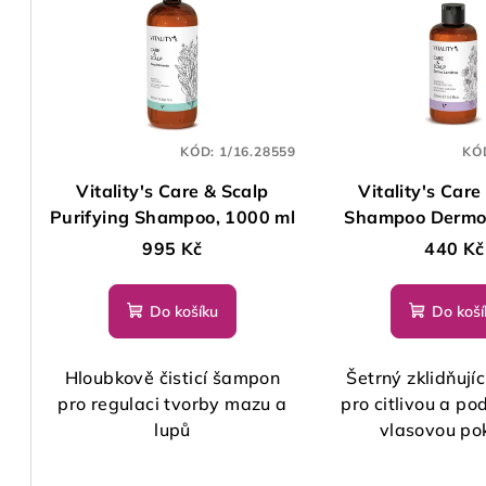
KÓD:
1/16.28559
KÓ
Vitality's Care & Scalp
Vitality's Care
Purifying Shampoo, 1000 ml
Shampoo Dermo 
250 ml
995 Kč
440 Kč
Do košíku
Do koší
Hloubkově čisticí šampon
Šetrný zklidňují
pro regulaci tvorby mazu a
pro citlivou a p
lupů
vlasovou po