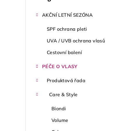
kategorie
s
AKČNÍ LETNÍ SEZÓNA
t
r
SPF ochrana pleti
a
UVA / UVB ochrana vlasů
n
Cestovní balení
n
PÉČE O VLASY
í
Produktová řada
p
a
Care & Style
n
Biondi
e
Volume