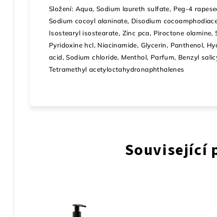
Složení: Aqua, Sodium laureth sulfate, Peg-4 rapes
Sodium cocoyl alaninate, Disodium cocoamphodiaceta
Isostearyl isostearate, Zinc pca, Piroctone olamine, S
Pyridoxine hcl, Niacinamide, Glycerin, Panthenol, Hyd
acid, Sodium chloride, Menthol, Parfum, Benzyl salicy
Tetramethyl acetyloctahydronaphthalenes
Související