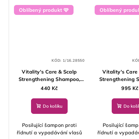
Oblíbený produkt 🩷
Oblíbený produk
KÓD:
1/16.28550
KÓ
Vitality's Care & Scalp
Vitality's Care
Strengthening Shampoo,
Strengthening 
250 ml
1000 m
440 Kč
995 Kč
Do košíku
Do koší
Posilující šampon proti
Posilující šamp
řídnutí a vypadávání vlasů
řídnutí a vypadá