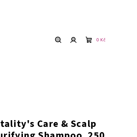
0 Kč
Hledat
Přihlášení
Nákupní
košík
itality's Care & Scalp
urifying Shampoo, 250