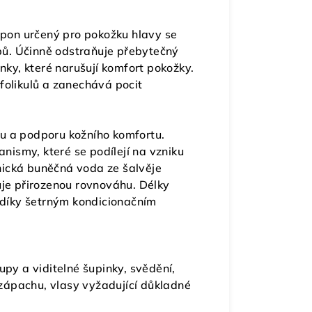
ampon určený pro pokožku hlavy se
ů. Účinně odstraňuje přebytečný
inky, které narušují komfort pokožky.
folikulů a zanechává pocit
u a podporu kožního komfortu.
ismy, které se podílejí na vzniku
nická buněčná voda ze šalvěje
uje přirozenou rovnováhu. Délky
é díky šetrným kondicionačním
upy a viditelné šupinky, svědění,
zápachu, vlasy vyžadující důkladné