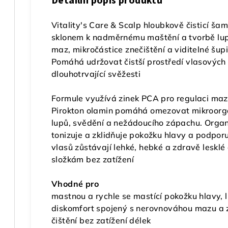
Detailní popis produktu
Vitality's Care & Scalp hloubkově čisticí š
sklonem k nadměrnému maštění a tvorbě lup
maz, mikročástice znečištění a viditelné šup
Pomáhá udržovat čistší prostředí vlasových 
dlouhotrvající svěžesti
Formule využívá zinek PCA pro regulaci maz
Pirokton olamin pomáhá omezovat mikroorgan
lupů, svědění a nežádoucího zápachu. Orga
tonizuje a zklidňuje pokožku hlavy a podpor
vlasů zůstávají lehké, hebké a zdravě leskl
složkám bez zatížení
Vhodné pro
mastnou a rychle se mastící pokožku hlavy, l
diskomfort spojený s nerovnováhou mazu a 
čištění bez zatížení délek