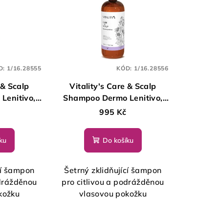
D:
1/16.28555
KÓD:
1/16.28556
 & Scalp
Vitality's Care & Scalp
Lenitivo,
Shampoo Dermo Lenitivo,
1000 ml
995 Kč
ku
Do košíku
cí šampon
Šetrný zklidňující šampon
odrážděnou
pro citlivou a podrážděnou
kožku
vlasovou pokožku