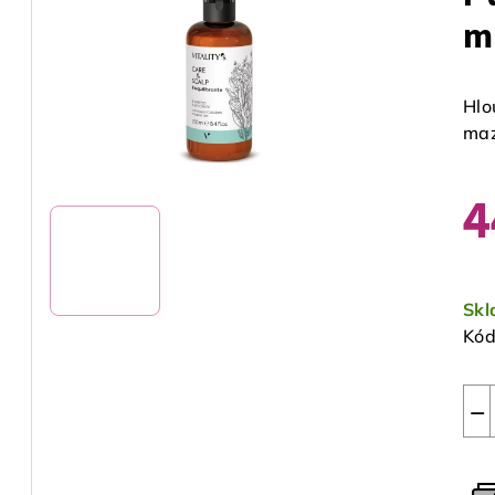
m
Hlo
maz
4
Měr
cen
Sk
Kód
−