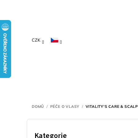
Přejít
na
obsah
CZK
DOMŮ
/
PÉČE O VLASY
/
VITALITY'S CARE & SCAL
P
o
Kategorie
Přeskočit