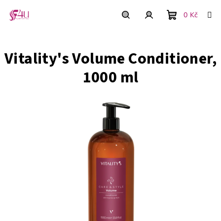
Přejít
na
0 Kč
obsah
Nákupní
Hledat
Přihlášení
Vitality's Volume Conditioner,
košík
1000 ml