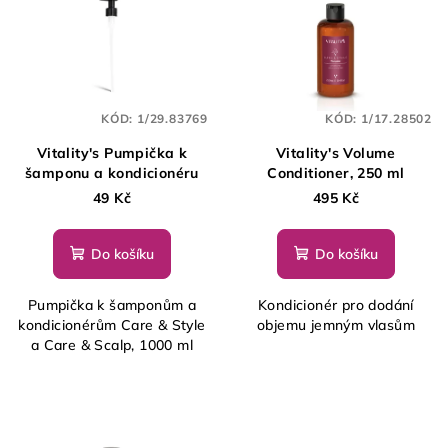
KÓD:
1/29.83769
KÓD:
1/17.28502
Vitality's Pumpička k
Vitality's Volume
šamponu a kondicionéru
Conditioner, 250 ml
49 Kč
495 Kč
Do košíku
Do košíku
Pumpička k šamponům a
Kondicionér pro dodání
kondicionérům Care & Style
objemu jemným vlasům
a Care & Scalp, 1000 ml