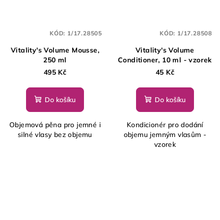
KÓD:
1/17.28505
KÓD:
1/17.28508
Vitality's Volume Mousse,
Vitality's Volume
250 ml
Conditioner, 10 ml - vzorek
495 Kč
45 Kč
Do košíku
Do košíku
Objemová pěna pro jemné i
Kondicionér pro dodání
silné vlasy bez objemu
objemu jemným vlasům -
vzorek