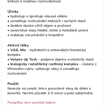
lehkost a snadnou rozčesatelnost
Účinky
• hydratuje a zjemňuje vlasové vlákno
• usnadňuje rozčesávání mokrých i suchých vlasů
• dodává vlasům větší objem a pružnost
• zanechává vlasy hladké, lehké a hedvábně jemné
• redukuje zacuchávání a krepatění
Aktivní látky
• V.E.G. Mix
– hydratační a antioxidační botanický
komplex
•
Volume Up Tech
– podpora objemu a elasticity vlasů
•
biologicky rozložitelný rostlinný komplex
– získaný z
třtinového cukru, vyhlazuje vlasy a usnadňuje
rozčesávání
Použití
Naneste na umyté, lehce prosušené vlasy do délek a
konečků. Nechte působit 3–5 minut a poté opláchněte.
Pumpička není součástí balení