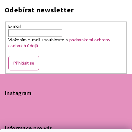
Odebírat newsletter
E-mail
Vložením e-mailu souhlasíte s
podmínkami ochrany
osobních údajů
Přihlásit se
Z
á
p
Instagram
a
t
í
Informace pro vás