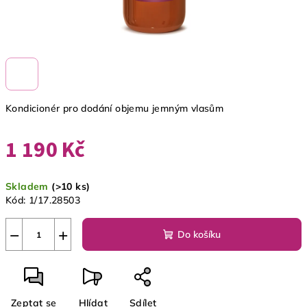
Kondicionér pro dodání objemu jemným vlasům
1 190 Kč
Měrná
Skladem
(>10 ks)
cena:
Kód:
1/17.28503
−
+
Do košíku
Zeptat se
Hlídat
Sdílet