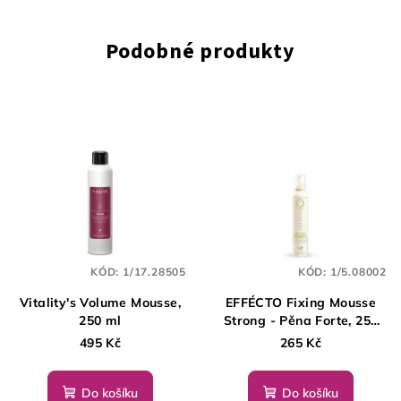
Podobné produkty
KÓD:
1/17.28505
KÓD:
1/5.08002
Vitality's Volume Mousse,
EFFÉCTO Fixing Mousse
250 ml
Strong - Pěna Forte, 250
ml
495 Kč
265 Kč
Do košíku
Do košíku