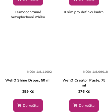
Termoochranné
Krém pro definici kudrn
bezoplachové mléko
KÓD:
1/8.11002
KÓD:
1/8.09018
WehO Shine Drops, 50 ml
WehO Creator Paste, 75
ml
259 Kč
276 Kč
Do košíku
Do košíku