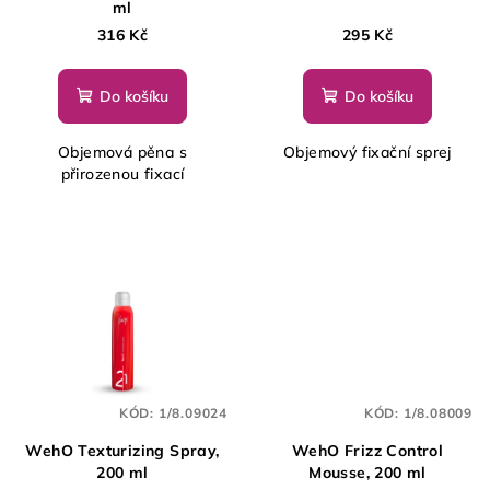
ml
316 Kč
295 Kč
Do košíku
Do košíku
Objemová pěna s
Objemový fixační sprej
přirozenou fixací
KÓD:
1/8.09024
KÓD:
1/8.08009
WehO Texturizing Spray,
WehO Frizz Control
200 ml
Mousse, 200 ml