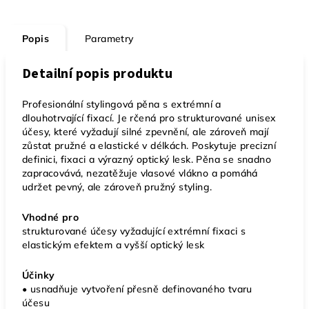
Popis
Parametry
Detailní popis produktu
Profesionální stylingová pěna s extrémní a
dlouhotrvající fixací. Je rčená pro strukturované unisex
účesy, které vyžadují silné zpevnění, ale zároveň mají
zůstat pružné a elastické v délkách. Poskytuje precizní
definici, fixaci a výrazný optický lesk. Pěna se snadno
zapracovává, nezatěžuje vlasové vlákno a pomáhá
udržet pevný, ale zároveň pružný styling.
Vhodné pro
strukturované účesy vyžadující extrémní fixaci s
elastickým efektem a vyšší optický lesk
Účinky
• usnadňuje vytvoření přesně definovaného tvaru
účesu