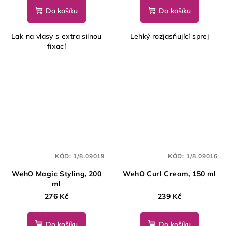
Do košíku
Do košíku
Lak na vlasy s extra silnou
Lehký rozjasňující sprej
fixací
KÓD:
1/8.09019
KÓD:
1/8.09016
WehO Magic Styling, 200
WehO Curl Cream, 150 ml
ml
276 Kč
239 Kč
Do košíku
Do košíku