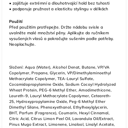
• zajišťuje extrémní a dlouhotrvající hold bez tuhosti
• podporuje pružnost a elasticitu stylingu v délkách
Použití
Před použitím protřepejte. Držte nádobu svisle a
uvolněte malé množství pěny. Aplikujte do ručníkem
vysušených vlasů a pokračujte sušením podle potřeby.
Neoplachujte.
Složení: Aqua (Water), Alcohol Denat, Butane, VP/VA
Copolymer, Propane, Glycerin, VP/Dimethylaminoethyl
Methacrylate Copolymer, TEA-Lauryl Sulfate,
Cocamidopropylamine Oxide, Sodium Cocoyl Hydrolyzed
Wheat Protein, PEG-6 Methyl Ether, Amodimethicone,
Laureth-9, Lauryl Methacrylate Copolymer, Ceteareth-
25, Hydroxypropylamine Oxide, Peg-6 Methyl Ether
Dimethyl Silane, Phenoxyethanol, Ethylhexylglycerin,
BHT, Parfum (Fragrance), Coumarin, Hexyl Cinnamal,
Citric Acid, Citrus Limon Peel Oil, Lavandula Oil/Extract,
Pinus Mugo Extract, Limonene, Linalool, Linalyl Acetate,