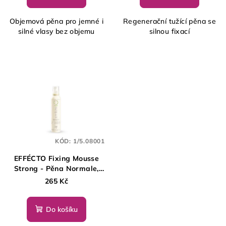
Objemová pěna pro jemné i
Regenerační tužící pěna se
silné vlasy bez objemu
silnou fixací
KÓD:
1/5.08001
EFFÉCTO Fixing Mousse
Strong - Pěna Normale,
250 ml
265 Kč
Do košíku