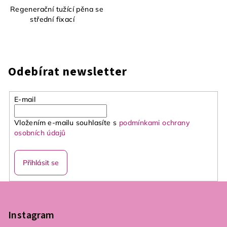
Regenerační tužící pěna se
střední fixací
Odebírat newsletter
E-mail
Vložením e-mailu souhlasíte s
podmínkami ochrany
osobních údajů
Přihlásit se
Z
á
p
Instagram