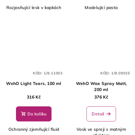
Rozjasňující lesk v kapkách
Modelující pasta
KÓD:
1/8.11003
KÓD:
1/8.09025
WehO Light Tears, 100 ml
WehO Wax Spray Matt,
200 ml
316 Kč
376 Kč
Do košíku
Detail
Ochranný zjemňující fluid
Vosk ve spreji s matným