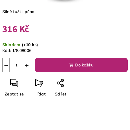
Silně tužící pěna
316 Kč
Měrná
Skladem
(>10 ks)
cena:
Kód:
1/8.08006
−
+
Do košíku
Zeptat se
Hlídat
Sdílet