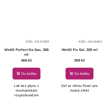
KÓD:
1/8.07009
KÓD:
1/8.09004
WehO Perfect No Gas, 300
WehO Fix Gel, 200 ml
ml
366 Kč
309 Kč
Do košíku
Do košíku
Lak bez plynu s
Gel se silnou fixací pro
mechanickým
mokrý efekt
rozprašovačem