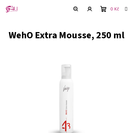
Přejít
na
0 Kč
obsah
Nákupní
Hledat
Přihlášení
WehO Extra Mousse, 250 ml
košík